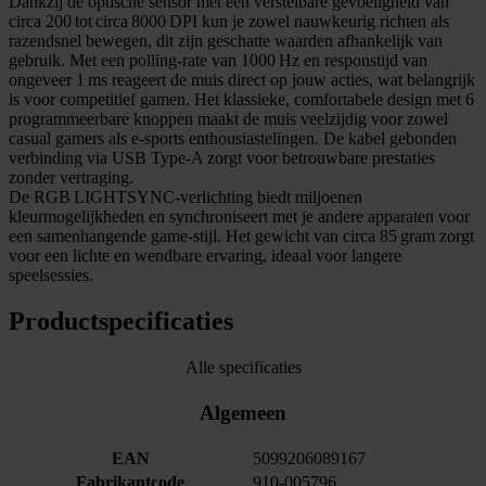
Dankzij de optische sensor met een verstelbare gevoeligheid van
circa 200 tot circa 8000 DPI kun je zowel nauwkeurig richten als
razendsnel bewegen, dit zijn geschatte waarden afhankelijk van
gebruik. Met een polling‑rate van 1000 Hz en responstijd van
ongeveer 1 ms reageert de muis direct op jouw acties, wat belangrijk
is voor competitief gamen. Het klassieke, comfortabele design met 6
programmeerbare knoppen maakt de muis veelzijdig voor zowel
casual gamers als e‑sports enthousiastelingen. De kabel gebonden
verbinding via USB Type‑A zorgt voor betrouwbare prestaties
zonder vertraging.
De RGB LIGHTSYNC‑verlichting biedt miljoenen
kleurmogelijkheden en synchroniseert met je andere apparaten voor
een samenhangende game‑stijl. Het gewicht van circa 85 gram zorgt
voor een lichte en wendbare ervaring, ideaal voor langere
speelsessies.
Productspecificaties
Alle specificaties
Algemeen
EAN
5099206089167
Fabrikantcode
910-005796