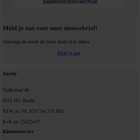
Klantenservice@azerty.nl
Meld je aan voor onze nieuwsbrief!
Ontvang als eerste de beste deals in je inbox
Meld je aan
Footer
Azerty
Tjalkstraat 4b
8102 HG Raalte
BTW nr: NL 8517.04.578.B01
KvK nr: 55425437
Klantenservice