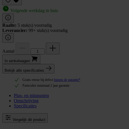
Volgende werkdag in huis
Raalte:
5 stuk(s) voorradig
Leverancier:
99+ stuk(s) voorradig
Aantal
In winkel­wagen
Bekijk alle specificaties
Gratis retour bij defect
binnen de garantie*
Particulier minimaal 2 jaar garantie
Plus- en minpunten
Omschrijving
Specificaties
Vergelijk dit product