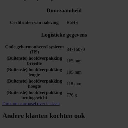
Duurzaamheid
Certificaten van naleving
RoHS
Logistieke gegevens
Code geharmoniseerd systeem
84716070
(HS)
(Buitenste) hoofdverpakking
165 mm
breedte
(Buitenste) hoofdverpakking
195 mm
lengte
(Buitenste) hoofdverpakking
118 mm
hoogte
(Buitenste) hoofdverpakking
776 g
brutogewicht
Druk om carrousel over te slaan
Andere klanten kochten ook