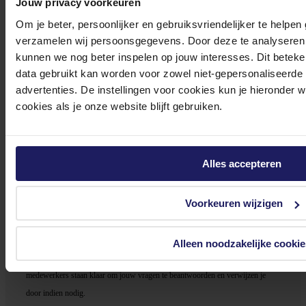
Jouw privacy voorkeuren
29,77
Om je beter, persoonlijker en gebruiksvriendelijker te helpen
In winkel­wagen
verzamelen wij persoonsgegevens. Door deze te analyseren 
kunnen we nog beter inspelen op jouw interesses. Dit beteken
data gebruikt kan worden voor zowel niet-gepersonaliseerde
advertenties. De instellingen voor cookies kun je hieronder 
Logitech Gaming Mouse G203 LIGHTSYNC - Muis
cookies als je onze website blijft gebruiken.
optisch - 6 knoppen - met bekabeling - USB - zwart
22,75
Incl. 21% BTW
Alles accepteren
In winkel­wagen
Voorkeuren wijzigen
Stel jouw vragen aan onze klantenservice!
Alleen noodzakelijke cookie
Heb je vragen over onze producten, diensten of service? Onze deskundige
medewerker
s staan klaar om jouw vragen te beantwoorden en verwijzen je
door indien nodig.