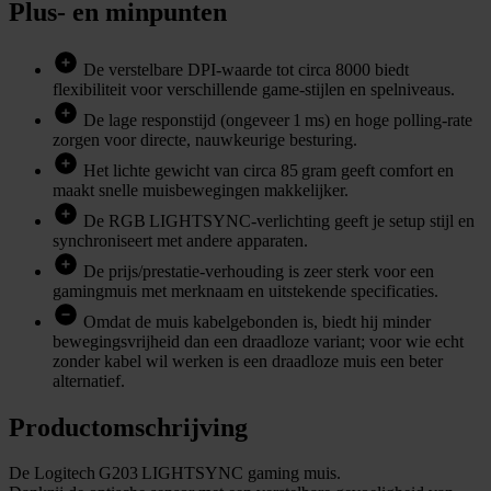
Plus- en minpunten
De verstelbare DPI‑waarde tot circa 8000 biedt
flexibiliteit voor verschillende game‑stijlen en spelniveaus.
De lage responstijd (ongeveer 1 ms) en hoge polling‑rate
zorgen voor directe, nauwkeurige besturing.
Het lichte gewicht van circa 85 gram geeft comfort en
maakt snelle muisbewegingen makkelijker.
De RGB LIGHTSYNC‑verlichting geeft je setup stijl en
synchroniseert met andere apparaten.
De prijs/prestatie‑verhouding is zeer sterk voor een
gamingmuis met merknaam en uitstekende specificaties.
Omdat de muis kabelgebonden is, biedt hij minder
bewegingsvrijheid dan een draadloze variant; voor wie echt
zonder kabel wil werken is een draadloze muis een beter
alternatief.
Productomschrijving
De Logitech G203 LIGHTSYNC gaming muis.