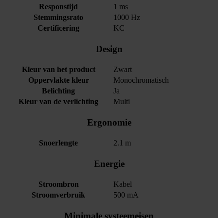
Responstijd
1 ms
Stemmingsrato
1000 Hz
Certificering
KC
Design
Kleur van het product
Zwart
Oppervlakte kleur
Monochromatisch
Belichting
Ja
Kleur van de verlichting
Multi
Ergonomie
Snoerlengte
2.1 m
Energie
Stroombron
Kabel
Stroomverbruik
500 mA
Minimale systeemeisen