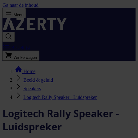
Ga naar de inhoud
Menu
Bestellijst
Winkelwagen
Home
Beeld & geluid
Speakers
Logitech Rally Speaker - Luidspreker
Logitech Rally Speaker -
Luidspreker