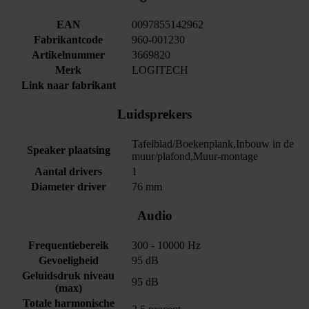
EAN
0097855142962
Fabrikantcode
960-001230
Artikelnummer
3669820
Merk
LOGITECH
Link naar fabrikant
Luidsprekers
Tafelblad/Boekenplank,Inbouw in de
Speaker plaatsing
muur/plafond,Muur-montage
Aantal drivers
1
Diameter driver
76 mm
Audio
Frequentiebereik
300 - 10000 Hz
Gevoeligheid
95 dB
Geluidsdruk niveau
95 dB
(max)
Totale harmonische