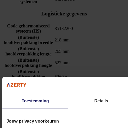
systemen
Logistieke gegevens
Code geharmoniseerd
85182200
systeem (HS)
(Buitenste)
218 mm
hoofdverpakking breedte
(Buitenste)
265 mm
hoofdverpakking lengte
(Buitenste)
527 mm
hoofdverpakking hoogte
(Buitenste)
hoofdverpakking
5260 g
brutogewicht
Logitech Rally Speaker - Luidspreker
Toestemming
Details
voor conferentiesysteem - 3" - voor Rally - zwart
226,75
Incl. 21% BTW
Jouw privacy voorkeuren
In winkel­wagen