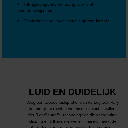
✔ Trillingsdempende behuizing voorkomt
camerabewegingen
✔ Comfortabele volumeniveaus in grotere kamers
LUID EN DUIDELIJK
Voeg een tweede luidspreker aan de Logitech Rally
toe om grote ruimtes met helder geluid te vullen.
Met RightSound™ -technologieën die vervorming,
clipping en trillingen vrijwel elimineren, maakt de
Rally Speaker spraak gemakkelijk te begrijpen,