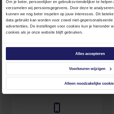
Om je beter, persoonlijker en gebruiksvriendelijker te helpen
verzamelen wij persoonsgegevens. Door deze te analyseren 
Stel jouw vragen aan onze klantenservice!
kunnen we nog beter inspelen op jouw interesses. Dit beteken
data gebruikt kan worden voor zowel niet-gepersonaliseerde
advertenties. De instellingen voor cookies kun je hieronder 
Heb je vragen over onze producten, diensten of service? Onze deskundige
cookies als je onze website blijft gebruiken.
medewerker
s staan klaar om jouw vragen te beantwoorden en verwijzen je
door indien nodig.
Onze klantenservice is via mail bereikbaar van maandag t/m vrijdag van 09.00
tot 17.00 uur en op zaterdag van 10.00 tot 15.00 uur.
Alles accepteren
Voorkeuren wijzigen
Alleen noodzakelijke cookie
Bekijk onze veelgestelde vragen