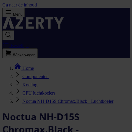
Ga naar de inhoud
Menu
Bestellijst
Winkelwagen
Home
Componenten
Koeling
CPU luchtkoelers
Noctua NH-D15S Chromax.Black - Luchtkoeler
Noctua NH-D15S
Chromax.Black -