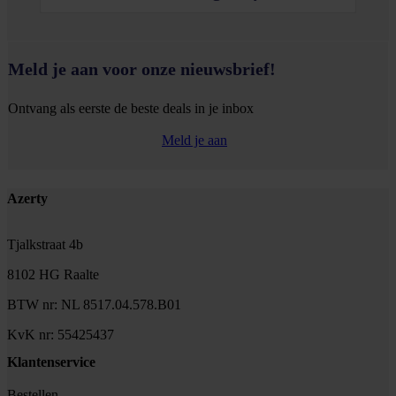
Meld je aan voor onze nieuwsbrief!
Ontvang als eerste de beste deals in je inbox
Meld je aan
Footer
Azerty
Tjalkstraat 4b
8102 HG Raalte
BTW nr: NL 8517.04.578.B01
KvK nr: 55425437
Klantenservice
Bestellen