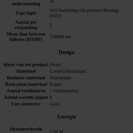
Ja
ondersteuning
Self-Stabilising Oil-pressure Bearing
Type lager
(SSO)
Aantal per
1
verpakking
Mean time between
150000 uur
failures (MTBF)
Design
Kleur van het product
Zwart
Materiaal
Cooper,Aluminium
Radiator materiaal
Aluminium
Basis plaat materiaal
Koper
Aantal ventilatoren
1 ventilator(en)
Aantal warmte pijpen
6
Fan connector
4-pin
Energie
Stroomverbruik
1.56 W