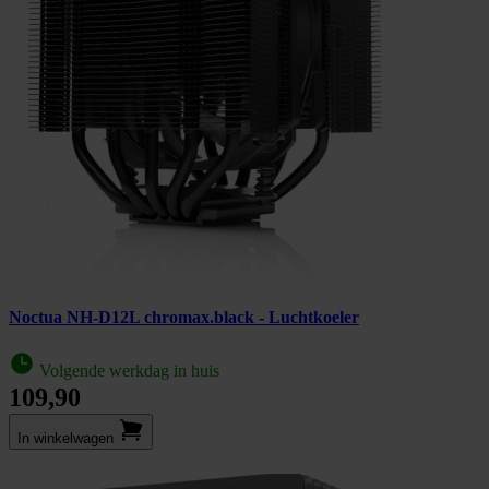
Noctua NH-D12L chromax.black - Luchtkoeler
Volgende werkdag in huis
109,90
In winkel­wagen