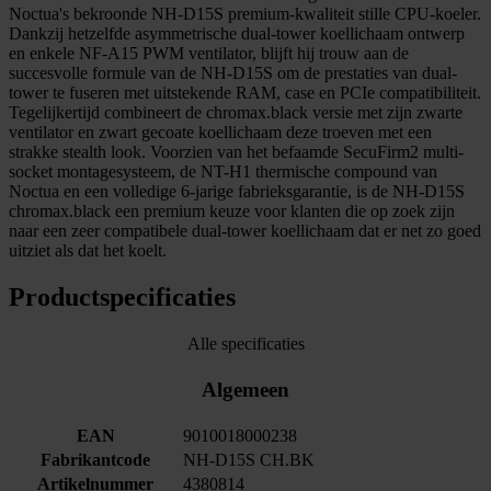
Noctua's bekroonde NH-D15S premium-kwaliteit stille CPU-koeler.
Dankzij hetzelfde asymmetrische dual-tower koellichaam ontwerp
en enkele NF-A15 PWM ventilator, blijft hij trouw aan de
succesvolle formule van de NH-D15S om de prestaties van dual-
tower te fuseren met uitstekende RAM, case en PCIe compatibiliteit.
Tegelijkertijd combineert de chromax.black versie met zijn zwarte
ventilator en zwart gecoate koellichaam deze troeven met een
strakke stealth look. Voorzien van het befaamde SecuFirm2 multi-
socket montagesysteem, de NT-H1 thermische compound van
Noctua en een volledige 6-jarige fabrieksgarantie, is de NH-D15S
chromax.black een premium keuze voor klanten die op zoek zijn
naar een zeer compatibele dual-tower koellichaam dat er net zo goed
uitziet als dat het koelt.
Productspecificaties
Alle specificaties
Algemeen
EAN
9010018000238
Fabrikantcode
NH-D15S CH.BK
Artikelnummer
4380814