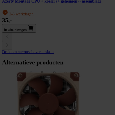
Azerty Montage CPU + koeler (+ geheugen) - assemblage
2-3 werkdagen
35,-
In winkel­wagen
Druk om carrousel over te slaan
Alternatieve producten