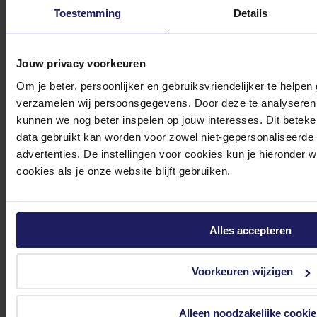
Toestemming
Details
In winkel­wagen
Jouw privacy voorkeuren
Om je beter, persoonlijker en gebruiksvriendelijker te helpen
Noctua NH-D15S Chromax.Black - Luchtkoeler
verzamelen wij persoonsgegevens. Door deze te analyseren 
300 - 1500 omw/min. - 19.2 - 24.6 dBA - voor Intel LGA 1851, 1700, 1200, 115x -
kunnen we nog beter inspelen op jouw interesses. Dit beteken
AMD AM5, AM4 - zwart
data gebruikt kan worden voor zowel niet-gepersonaliseerde
106,90
advertenties. De instellingen voor cookies kun je hieronder 
Incl. 21% BTW
cookies als je onze website blijft gebruiken.
In winkel­wagen
Stel jouw vragen aan onze klantenservice!
Alles accepteren
Heb je vragen over onze producten, diensten of service? Onze deskundige
Voorkeuren wijzigen
medewerker
s staan klaar om jouw vragen te beantwoorden en verwijzen je
door indien nodig.
Alleen noodzakelijke cookie
Onze klantenservice is via mail bereikbaar van maandag t/m vrijdag van 09.00