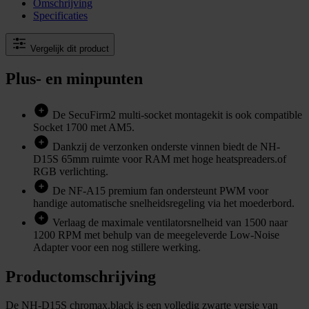
Omschrijving
Specificaties
Vergelijk dit product
Plus- en minpunten
De SecuFirm2 multi-socket montagekit is ook compatible
Socket 1700 met AM5.
Dankzij de verzonken onderste vinnen biedt de NH-
D15S 65mm ruimte voor RAM met hoge heatspreaders.of
RGB verlichting.
De NF-A15 premium fan ondersteunt PWM voor
handige automatische snelheidsregeling via het moederbord.
Verlaag de maximale ventilatorsnelheid van 1500 naar
1200 RPM met behulp van de meegeleverde Low-Noise
Adapter voor een nog stillere werking.
Productomschrijving
De NH-D15S chromax.black is een volledig zwarte versie van