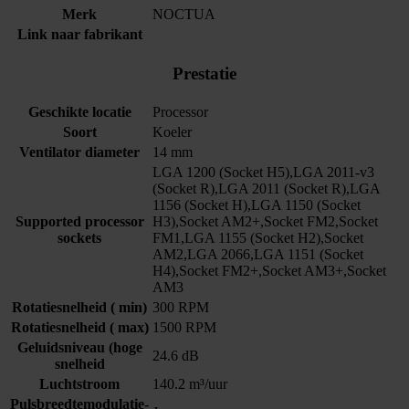
Merk
NOCTUA
Link naar fabrikant
Prestatie
Geschikte locatie
Processor
Soort
Koeler
Ventilator diameter
14 mm
LGA 1200 (Socket H5),LGA 2011-v3
(Socket R),LGA 2011 (Socket R),LGA
1156 (Socket H),LGA 1150 (Socket
Supported processor
H3),Socket AM2+,Socket FM2,Socket
sockets
FM1,LGA 1155 (Socket H2),Socket
AM2,LGA 2066,LGA 1151 (Socket
H4),Socket FM2+,Socket AM3+,Socket
AM3
Rotatiesnelheid ( min)
300 RPM
Rotatiesnelheid ( max)
1500 RPM
Geluidsniveau (hoge
24.6 dB
snelheid
Luchtstroom
140.2 m³/uur
Pulsbreedtemodulatie-