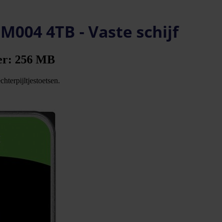
004 4TB - Vaste schijf
fer: 256 MB
hterpijltjestoetsen.