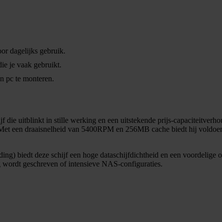
or dagelijks gebruik.
e je vaak gebruikt.
n pc te monteren.
e uitblinkt in stille werking en een uitstekende prijs-capaciteitver
. Met een draaisnelheid van 5400RPM en 256MB cache biedt hij voldoen
g) biedt deze schijf een hoge dataschijfdichtheid en een voordelige o
ig wordt geschreven of intensieve NAS-configuraties.