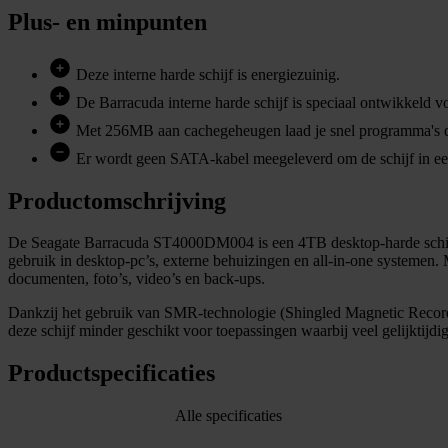
Plus- en minpunten
Deze interne harde schijf is energiezuinig.
De Barracuda interne harde schijf is speciaal ontwikkeld vo
Met 256MB aan cachegeheugen laad je snel programma's di
Er wordt geen SATA-kabel meegeleverd om de schijf in ee
Productomschrijving
De Seagate Barracuda ST4000DM004 is een 4TB desktop-harde schijf di
gebruik in desktop-pc’s, externe behuizingen en all-in-one systemen
documenten, foto’s, video’s en back-ups.
Dankzij het gebruik van SMR-technologie (Shingled Magnetic Recordin
deze schijf minder geschikt voor toepassingen waarbij veel gelijktijd
Productspecificaties
Alle specificaties