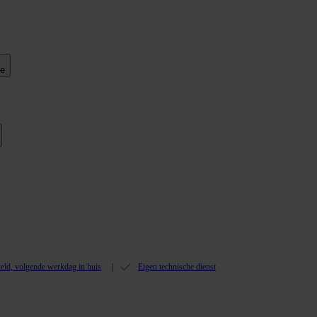
ie
teld, volgende werkdag in huis
Eigen technische dienst