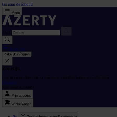
Ga naar de inhoud
Menu
Zoek
Bestellijst
Zakelijk inloggen
Zakelijk
Log in en profiteer direct van jouw zakelijke tarieven en diensten.
Inloggen
Nog geen account?
Mijn account
Winkelwagen
Pc
Toon submenu voor Pc categorie