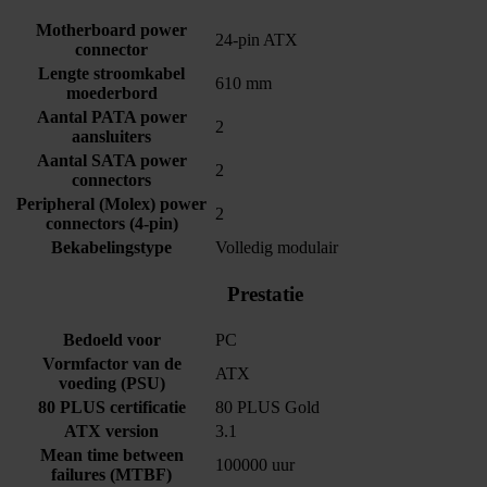
Motherboard power
24-pin ATX
connector
Lengte stroomkabel
610 mm
moederbord
Aantal PATA power
2
aansluiters
Aantal SATA power
2
connectors
Peripheral (Molex) power
2
connectors (4-pin)
Bekabelingstype
Volledig modulair
Prestatie
Bedoeld voor
PC
Vormfactor van de
ATX
voeding (PSU)
80 PLUS certificatie
80 PLUS Gold
ATX version
3.1
Mean time between
100000 uur
failures (MTBF)