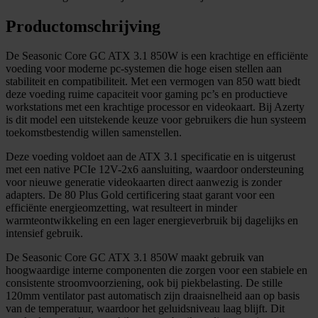
Productomschrijving
De Seasonic Core GC ATX 3.1 850W is een krachtige en efficiënte
voeding voor moderne pc-systemen die hoge eisen stellen aan
stabiliteit en compatibiliteit. Met een vermogen van 850 watt biedt
deze voeding ruime capaciteit voor gaming pc’s en productieve
workstations met een krachtige processor en videokaart. Bij Azerty
is dit model een uitstekende keuze voor gebruikers die hun systeem
toekomstbestendig willen samenstellen.
Deze voeding voldoet aan de ATX 3.1 specificatie en is uitgerust
met een native PCIe 12V-2x6 aansluiting, waardoor ondersteuning
voor nieuwe generatie videokaarten direct aanwezig is zonder
adapters. De 80 Plus Gold certificering staat garant voor een
efficiënte energieomzetting, wat resulteert in minder
warmteontwikkeling en een lager energieverbruik bij dagelijks en
intensief gebruik.
De Seasonic Core GC ATX 3.1 850W maakt gebruik van
hoogwaardige interne componenten die zorgen voor een stabiele en
consistente stroomvoorziening, ook bij piekbelasting. De stille
120mm ventilator past automatisch zijn draaisnelheid aan op basis
van de temperatuur, waardoor het geluidsniveau laag blijft. Dit