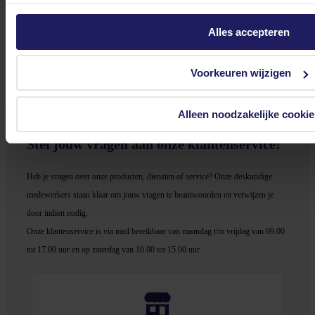
Seasonic CORE GC-850 ATX 3.1 - Voeding
Alles accepteren
80 Plus Gold - 850 Watt - Modulair - Actieve PFC - PCIe 5.1 - Smart and Silent Fan
Control - zwart
89,90
Incl. 21% BTW
Voorkeuren wijzigen
In winkel­wagen
Alleen noodzakelijke cookie
Stel jouw vragen aan onze klantenservice!
Heb je vragen over onze producten, diensten of service? Onze deskundige
medewerker
s staan klaar om jouw vragen te beantwoorden en verwijzen je
door indien nodig.
Onze klantenservice is via mail bereikbaar van maandag t/m vrijdag van 09.00
tot 17.00 uur en op zaterdag van 10.00 tot 15.00 uur.