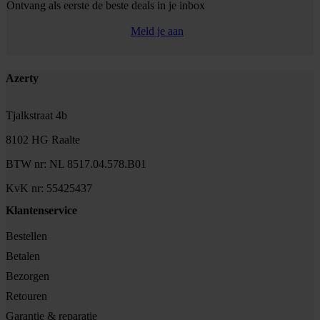
Ontvang als eerste de beste deals in je inbox
Meld je aan
Footer
Azerty
Tjalkstraat 4b
8102 HG Raalte
BTW nr: NL 8517.04.578.B01
KvK nr: 55425437
Klantenservice
Bestellen
Betalen
Bezorgen
Retouren
Garantie & reparatie