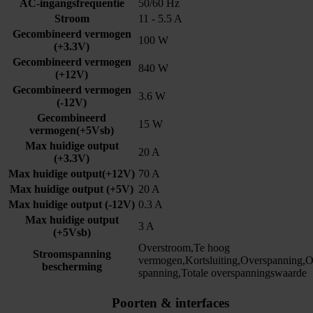
AC-ingangsfrequentie
50/60 Hz
Stroom
11 - 5.5 A
Gecombineerd vermogen
100 W
(+3.3V)
Gecombineerd vermogen
840 W
(+12V)
Gecombineerd vermogen
3.6 W
(-12V)
Gecombineerd
15 W
vermogen(+5Vsb)
Max huidige output
20 A
(+3.3V)
Max huidige output(+12V)
70 A
Max huidige output (+5V)
20 A
Max huidige output (-12V)
0.3 A
Max huidige output
3 A
(+5Vsb)
Overstroom,Te hoog
Stroomspanning
vermogen,Kortsluiting,Overspanning,
bescherming
spanning,Totale overspanningswaarde
Poorten & interfaces