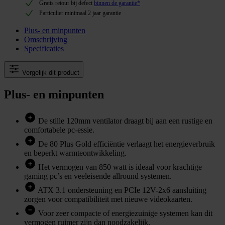
Gratis retour bij defect
binnen de garantie*
Particulier minimaal 2 jaar garantie
Plus- en minpunten
Omschrijving
Specificaties
Vergelijk dit product
Plus- en minpunten
De stille 120mm ventilator draagt bij aan een rustige en
comfortabele pc-essie.
De 80 Plus Gold efficiëntie verlaagt het energieverbruik
en beperkt warmteontwikkeling.
Het vermogen van 850 watt is ideaal voor krachtige
gaming pc’s en veeleisende allround systemen.
ATX 3.1 ondersteuning en PCIe 12V-2x6 aansluiting
zorgen voor compatibiliteit met nieuwe videokaarten.
Voor zeer compacte of energiezuinige systemen kan dit
vermogen ruimer zijn dan noodzakelijk.