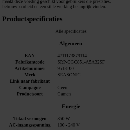
maakt deze voeding geschikt voor gebruikers die prestaties,
betrouwbaarheid en een stille werking belangrijk vinden.
Productspecificaties
Alle specificaties
Algemeen
EAN
4711173879114
Fabrikantcode
SRP-CGC851-A5A32SF
Artikelnummer
9518100
Merk
SEASONIC
Link naar fabrikant
Campagne
Geen
Productsoort
Gamen
Energie
Totaal vermogen
850 W
AC-ingangsspanning
100 - 240 V