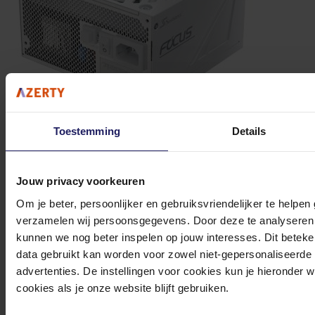
Toestemming
Details
Seasonic FOCUS GX ATX 3 750W White - Voeding
Jouw privacy voorkeuren
Om je beter, persoonlijker en gebruiksvriendelijker te helpen
Volgende werkdag in huis
109,90
verzamelen wij persoonsgegevens. Door deze te analyseren 
kunnen we nog beter inspelen op jouw interesses. Dit beteken
In winkel­wagen
data gebruikt kan worden voor zowel niet-gepersonaliseerde
advertenties. De instellingen voor cookies kun je hieronder 
cookies als je onze website blijft gebruiken.