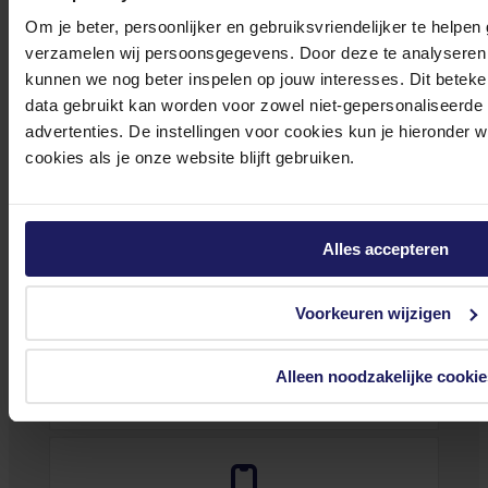
In winkel­wagen
Om je beter, persoonlijker en gebruiksvriendelijker te helpen
verzamelen wij persoonsgegevens. Door deze te analyseren 
kunnen we nog beter inspelen op jouw interesses. Dit beteken
Stel jouw vragen aan onze klantenservice!
data gebruikt kan worden voor zowel niet-gepersonaliseerde
advertenties. De instellingen voor cookies kun je hieronder 
Heb je vragen over onze producten, diensten of service? Onze deskundige
cookies als je onze website blijft gebruiken.
medewerker
s staan klaar om jouw vragen te beantwoorden en verwijzen je
door indien nodig.
Onze klantenservice is via mail bereikbaar van maandag t/m vrijdag van 09.00
Alles accepteren
tot 17.00 uur en op zaterdag van 10.00 tot 15.00 uur.
Voorkeuren wijzigen
Alleen noodzakelijke cookie
Bekijk onze veelgestelde vragen