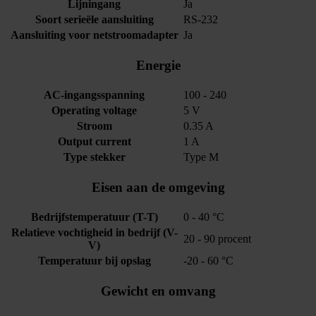
Lijningang
Ja
Soort serieële aansluiting
RS-232
Aansluiting voor netstroomadapter
Ja
Energie
AC-ingangsspanning
100 - 240
Operating voltage
5 V
Stroom
0.35 A
Output current
1 A
Type stekker
Type M
Eisen aan de omgeving
Bedrijfstemperatuur (T-T)
0 - 40 °C
Relatieve vochtigheid in bedrijf (V-
20 - 90 procent
V)
Temperatuur bij opslag
-20 - 60 °C
Gewicht en omvang