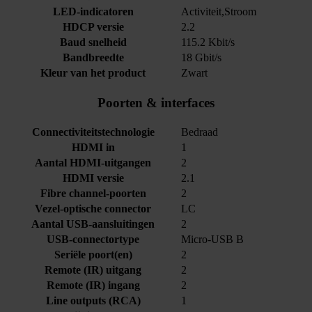
LED-indicatoren
Activiteit,Stroom
HDCP versie
2.2
Baud snelheid
115.2 Kbit/s
Bandbreedte
18 Gbit/s
Kleur van het product
Zwart
Poorten & interfaces
Connectiviteitstechnologie
Bedraad
HDMI in
1
Aantal HDMI-uitgangen
2
HDMI versie
2.1
Fibre channel-poorten
2
Vezel-optische connector
LC
Aantal USB-aansluitingen
2
USB-connectortype
Micro-USB B
Seriële poort(en)
2
Remote (IR) uitgang
2
Remote (IR) ingang
2
Line outputs (RCA)
1