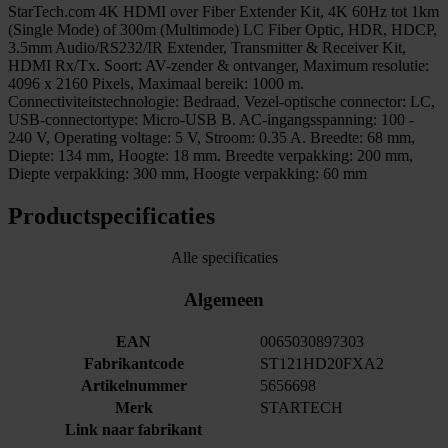
StarTech.com 4K HDMI over Fiber Extender Kit, 4K 60Hz tot 1km
(Single Mode) of 300m (Multimode) LC Fiber Optic, HDR, HDCP,
3.5mm Audio/RS232/IR Extender, Transmitter & Receiver Kit,
HDMI Rx/Tx. Soort: AV-zender & ontvanger, Maximum resolutie:
4096 x 2160 Pixels, Maximaal bereik: 1000 m.
Connectiviteitstechnologie: Bedraad, Vezel-optische connector: LC,
USB-connectortype: Micro-USB B. AC-ingangsspanning: 100 -
240 V, Operating voltage: 5 V, Stroom: 0.35 A. Breedte: 68 mm,
Diepte: 134 mm, Hoogte: 18 mm. Breedte verpakking: 200 mm,
Diepte verpakking: 300 mm, Hoogte verpakking: 60 mm
Productspecificaties
Alle specificaties
Algemeen
EAN
0065030897303
Fabrikantcode
ST121HD20FXA2
Artikelnummer
5656698
Merk
STARTECH
Link naar fabrikant