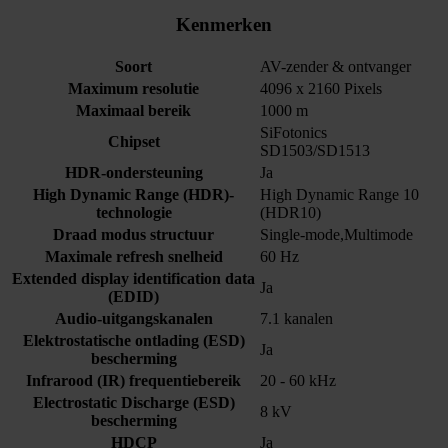
Kenmerken
Soort
AV-zender & ontvanger
Maximum resolutie
4096 x 2160 Pixels
Maximaal bereik
1000 m
SiFotonics
Chipset
SD1503/SD1513
HDR-ondersteuning
Ja
High Dynamic Range (HDR)-
High Dynamic Range 10
technologie
(HDR10)
Draad modus structuur
Single-mode,Multimode
Maximale refresh snelheid
60 Hz
Extended display identification data
Ja
(EDID)
Audio-uitgangskanalen
7.1 kanalen
Elektrostatische ontlading (ESD)
Ja
bescherming
Infrarood (IR) frequentiebereik
20 - 60 kHz
Electrostatic Discharge (ESD)
8 kV
bescherming
HDCP
Ja