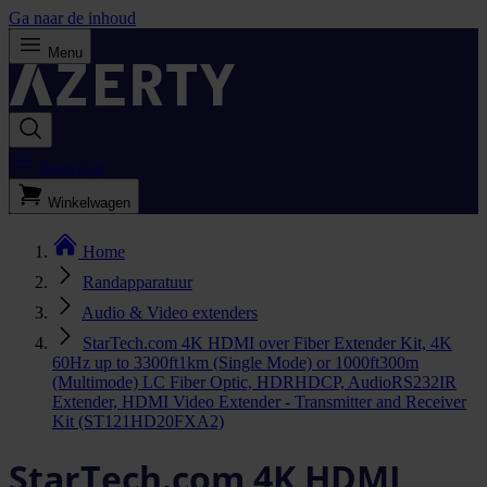
Ga naar de inhoud
Menu
Bestellijst
Winkelwagen
Home
Randapparatuur
Audio & Video extenders
StarTech.com 4K HDMI over Fiber Extender Kit, 4K
60Hz up to 3300ft1km (Single Mode) or 1000ft300m
(Multimode) LC Fiber Optic, HDRHDCP, AudioRS232IR
Extender, HDMI Video Extender - Transmitter and Receiver
Kit (ST121HD20FXA2)
StarTech.com 4K HDMI