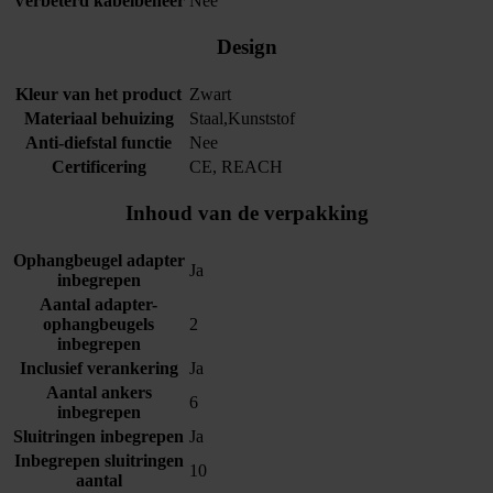
Verbeterd kabelbeheer
Nee
Design
Kleur van het product
Zwart
Materiaal behuizing
Staal,Kunststof
Anti-diefstal functie
Nee
Certificering
CE, REACH
Inhoud van de verpakking
Ophangbeugel adapter
Ja
inbegrepen
Aantal adapter-
ophangbeugels
2
inbegrepen
Inclusief verankering
Ja
Aantal ankers
6
inbegrepen
Sluitringen inbegrepen
Ja
Inbegrepen sluitringen
10
aantal