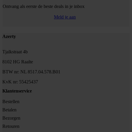
Ontvang als eerste de beste deals in je inbox
Meld je aan
Footer
Azerty
Tjalkstraat 4b
8102 HG Raalte
BTW nr: NL 8517.04.578.B01
KvK nr: 55425437
Klantenservice
Bestellen
Betalen
Bezorgen
Retouren