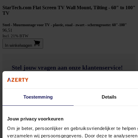
StarTech.com Flat Screen TV Wall Mount, Tilting - 60" to 100"
TV
Steel - Muurmontage voor TV - plastic, staal - zwart - schermgrootte: 60"-100"
96,51
Incl. 21% BTW
In winkel­wagen
Stel jouw vragen aan onze klantenservice!
Heb je vragen over onze producten, diensten of service? Onze deskundige
medewerker
s staan klaar om jouw vragen te beantwoorden en verwijzen je
Toestemming
Details
door indien nodig.
Onze klantenservice is via mail bereikbaar van maandag t/m vrijdag van 09.00
tot 17.00 uur en op zaterdag van 10.00 tot 15.00 uur.
Jouw privacy voorkeuren
Om je beter, persoonlijker en gebruiksvriendelijker te helpen
verzamelen wij persoonsgegevens. Door deze te analyseren 