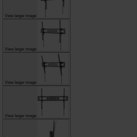
View larger image
View larger image
View larger image
View larger image