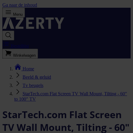
Ga naar de inhoud
Menu
Bestellijst
Winkelwagen
Home
Beeld & geluid
Tv beugels
StarTech.com Flat Screen TV Wall Mount, Tilting - 60"
to 100" TV
StarTech.com Flat Screen
TV Wall Mount, Tilting - 60"