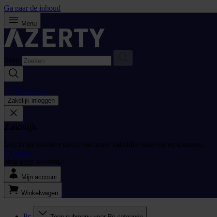
Ga naar de inhoud
Menu
Zoek
Bestellijst
Zakelijk inloggen
Zakelijk
Log in en profiteer direct van jouw zakelijke tarieven en diensten.
Inloggen
Nog geen account?
Mijn account
Winkelwagen
Pc
Toon submenu voor Pc categorie