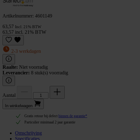
Artikelnummer: 4601149
63,57
Incl. 21% BTW
63,57 incl. 21% BTW
2-3 werkdagen
Raalte:
Niet voorradig
Leverancier:
8 stuk(s) voorradig
Aantal
In winkel­wagen
Gratis retour bij defect
binnen de garantie*
Particulier minimaal 2 jaar garantie
Omschrijving
Specificaties