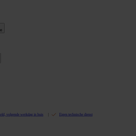
ie
teld, volgende werkdag in huis
Eigen technische dienst