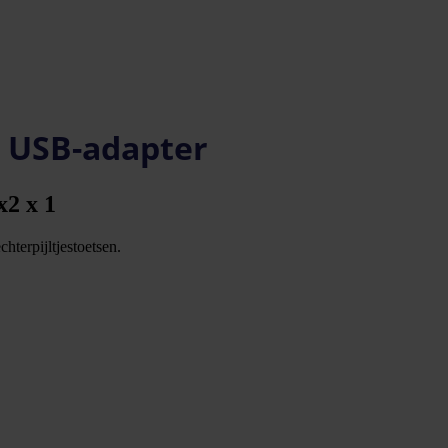
 USB-adapter
x2 x 1
hterpijltjestoetsen.