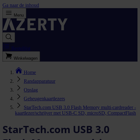
Ga naar de inhoud
Menu
Bestellijst
Winkelwagen
Home
Randapparatuur
Opslag
Geheugenkaartlezers
StarTech.com USB 3.0 Flash Memory multi-cardreader -
kaartlezer/schrijver met USB-C SD, microSD, CompactFlash
StarTech.com USB 3.0