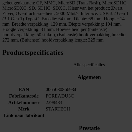
geheugenkaarten: CF, MMC, MicroSD (TransFlash), MicroSDHC,
MicroSDXC, SD, SDHC, SDXC, Kleur van het product: Zwart,
Zilver, Overdrachtssnelheid: 5000 Mbit/s. Interface: USB 3.2 Gen 1
(3.1 Gen 1) Type-C. Breedte: 64 mm, Diepte: 68 mm, Hoogte: 14
mm. Breedte verpakking: 129 mm, Diepte verpakking: 104 mm,
Hoogte verpakking: 31 mm. Hoeveelheid per (buitenste)
hoofdverpakking: 50 stuk(s), (Buitenste) hoofdverpakking breedte:
272 mm, (Buitenste) hoofdverpakking lengte: 325 mm
Productspecificaties
Alle specificaties
Algemeen
EAN
0065030866934
Fabrikantcode
FCREADU3C
Artikelnummer
2398483
Merk
STARTECH
Link naar fabrikant
Prestatie