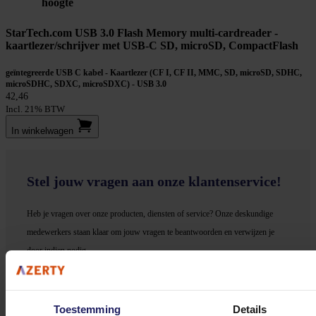
hoogte
StarTech.com USB 3.0 Flash Memory multi-cardreader -
kaartlezer/schrijver met USB-C SD, microSD, CompactFlash
geïntegreerde USB C kabel - Kaartlezer (CF I, CF II, MMC, SD, microSD, SDHC,
microSDHC, SDXC, microSDXC) - USB 3.0
42,46
Incl. 21% BTW
In winkel­wagen
Stel jouw vragen aan onze klantenservice!
Heb je vragen over onze producten, diensten of service? Onze deskundige
medewerker
s staan klaar om jouw vragen te beantwoorden en verwijzen je
door indien nodig.
Onze klantenservice is via mail bereikbaar van maandag t/m vrijdag van 09.00
tot 17.00 uur en op zaterdag van 10.00 tot 15.00 uur.
Toestemming
Details