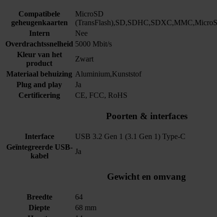
Compatibele
MicroSD
geheugenkaarten
(TransFlash),SD,SDHC,SDXC,MMC,Micr
Intern
Nee
Overdrachtssnelheid
5000 Mbit/s
Kleur van het
Zwart
product
Materiaal behuizing
Aluminium,Kunststof
Plug and play
Ja
Certificering
CE, FCC, RoHS
Poorten & interfaces
Interface
USB 3.2 Gen 1 (3.1 Gen 1) Type-C
Geïntegreerde USB-
Ja
kabel
Gewicht en omvang
Breedte
64
Diepte
68 mm