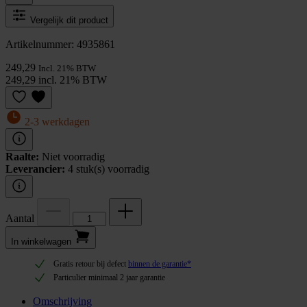
Vergelijk dit product
Artikelnummer: 4935861
249,29
Incl. 21% BTW
249,29 incl. 21% BTW
2-3 werkdagen
Raalte:
Niet voorradig
Leverancier:
4 stuk(s) voorradig
Aantal
In winkel­wagen
Gratis retour bij defect
binnen de garantie*
Particulier minimaal 2 jaar garantie
Omschrijving