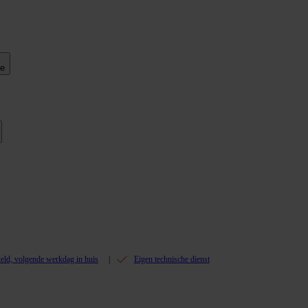
ie
teld, volgende werkdag in huis
Eigen technische dienst