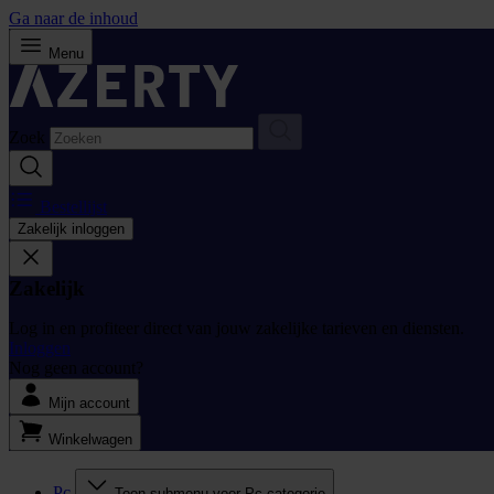
Ga naar de inhoud
Menu
Zoek
Bestellijst
Zakelijk inloggen
Zakelijk
Log in en profiteer direct van jouw zakelijke tarieven en diensten.
Inloggen
Nog geen account?
Mijn account
Winkelwagen
Pc
Toon submenu voor Pc categorie