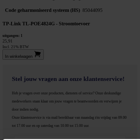
Code geharmoniseerd systeem (HS)
85044095
TP-Link TL-POE4824G - Stroomtoevoer
uitgangen: 1
25,91
Incl. 21% BTW
In winkel­wagen
Stel jouw vragen aan onze klantenservice!
Heb je vragen over onze producten, diensten of service? Onze deskundige
medewerker
s staan klaar om jouw vragen te beantwoorden en verwijzen je
door indien nodig.
Onze klantenservice is via mail bereikbaar van maandag t/m vrijdag van 09.00
tot 17.00 uur en op zaterdag van 10.00 tot 15.00 uur.