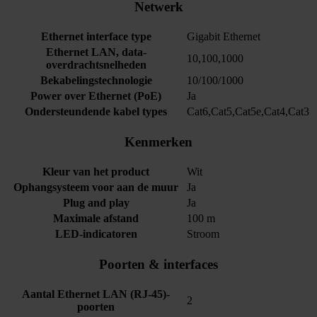
Netwerk
Ethernet interface type
Gigabit Ethernet
Ethernet LAN, data-
10,100,1000
overdrachtsnelheden
Bekabelingstechnologie
10/100/1000
Power over Ethernet (PoE)
Ja
Ondersteundende kabel types
Cat6,Cat5,Cat5e,Cat4,Cat3
Kenmerken
Kleur van het product
Wit
Ophangsysteem voor aan de muur
Ja
Plug and play
Ja
Maximale afstand
100 m
LED-indicatoren
Stroom
Poorten & interfaces
Aantal Ethernet LAN (RJ-45)-
2
poorten