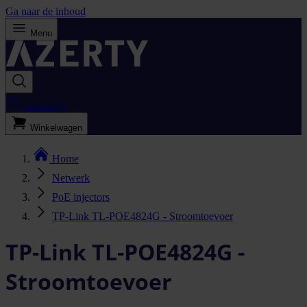
Ga naar de inhoud
Menu
Bestellijst
Winkelwagen
Home
Netwerk
PoE injectors
TP-Link TL-POE4824G - Stroomtoevoer
TP-Link TL-POE4824G -
Stroomtoevoer