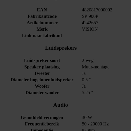
EAN
4820817000002
Fabrikantcode
SP-900P
Artikelnummer
4242657
Merk
VISION
Link naar fabrikant
Luidsprekers
Luidspreker soort
2-weg
Speaker plaatsing
Muur-montage
Tweeter
Ja
Diameter hogetonenluidspreker
0.5 "
Woofer
Ja
Diameter woofer
5.25 "
Audio
Gemiddeld vermogen
30 W
Frequentiebereik
50 - 20000 Hz
Impedantie
8 Ohm