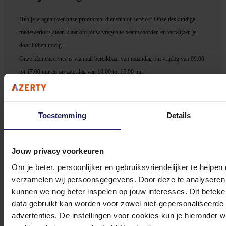
Heb je vragen over onze producten, diensten of service? Onze deskundige
medewerker
s staan klaar om jouw vragen te beantwoorden en verwijzen je
door indien nodig.
Onze klantenservice is via mail bereikbaar van maandag t/m vrijdag van 09.00
tot 17.00 uur en op zaterdag van 10.00 tot 15.00 uur.
Toestemming
Details
Bekijk onze veelgestelde vragen
Jouw privacy voorkeuren
Om je beter, persoonlijker en gebruiksvriendelijker te helpen
verzamelen wij persoonsgegevens. Door deze te analyseren 
kunnen we nog beter inspelen op jouw interesses. Dit beteken
data gebruikt kan worden voor zowel niet-gepersonaliseerde
0572 328 120
advertenties. De instellingen voor cookies kun je hieronder 