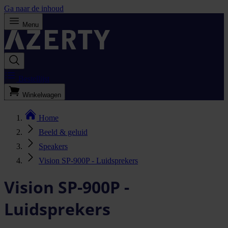
Ga naar de inhoud
Menu
Bestellijst
Winkelwagen
Home
Beeld & geluid
Speakers
Vision SP-900P - Luidsprekers
Vision SP-900P -
Luidsprekers