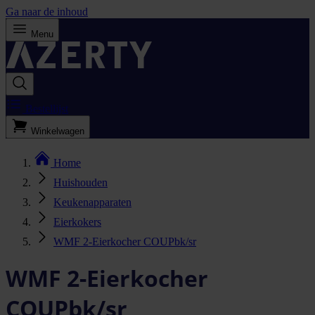
Ga naar de inhoud
Menu
Bestellijst
Winkelwagen
Home
Huishouden
Keukenapparaten
Eierkokers
WMF 2-Eierkocher COUPbk/sr
WMF 2-Eierkocher
COUPbk/sr