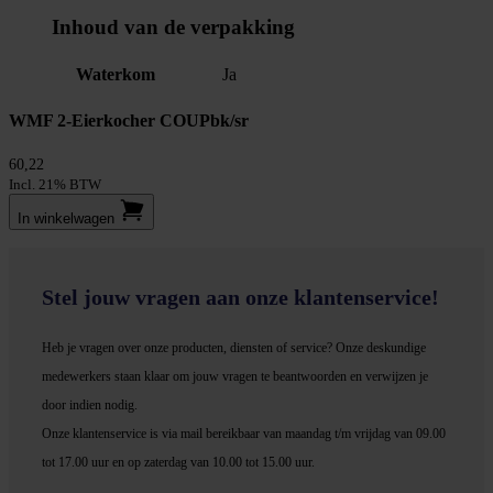
Inhoud van de verpakking
Waterkom
Ja
WMF 2-Eierkocher COUPbk/sr
60,22
Incl. 21% BTW
In winkel­wagen
Stel jouw vragen aan onze klantenservice!
Heb je vragen over onze producten, diensten of service? Onze deskundige
medewerker
s staan klaar om jouw vragen te beantwoorden en verwijzen je
door indien nodig.
Onze klantenservice is via mail bereikbaar van maandag t/m vrijdag van 09.00
tot 17.00 uur en op zaterdag van 10.00 tot 15.00 uur.