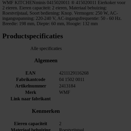
WMF KITCHENminis 0415020011 ® 415020011 Eierkoker voor
2 eieren. Eieren capaciteit: 2 eieren, Materiaal behuizing:
Roestvrijstaal, Soort bediening: Knop. Vermogen: 250 W, AC-
ingangsspanning: 220-240 V, AC-ingangsfrequentie: 50 - 60 Hz.
Breedte: 198 mm, Diepte: 60 mm, Hoogte: 132 mm
Productspecificaties
Alle specificaties
Algemeen
EAN
4211129116268
Fabrikantcode
04 1502 0011
Artikelnummer
2413184
Merk
WMF
Link naar fabrikant
Kenmerken
Eieren capaciteit
2
Materiaal behuizing
Roestvrijstaal