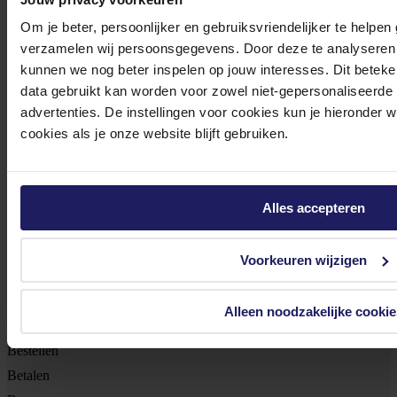
Meld je aan voor onze nieuwsbrief!
Om je beter, persoonlijker en gebruiksvriendelijker te helpen
verzamelen wij persoonsgegevens. Door deze te analyseren 
Ontvang als eerste de beste deals in je inbox
kunnen we nog beter inspelen op jouw interesses. Dit beteken
data gebruikt kan worden voor zowel niet-gepersonaliseerde
Meld je aan
advertenties. De instellingen voor cookies kun je hieronder 
cookies als je onze website blijft gebruiken.
Footer
Azerty
Tjalkstraat 4b
Alles accepteren
8102 HG Raalte
Voorkeuren wijzigen
BTW nr: NL 8517.04.578.B01
KvK nr: 55425437
Alleen noodzakelijke cookie
Klantenservice
Bestellen
Betalen