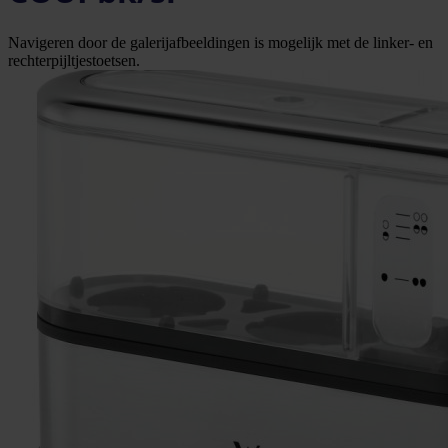
Navigeren door de galerijafbeeldingen is mogelijk met de linker- en
rechterpijltjestoetsen.