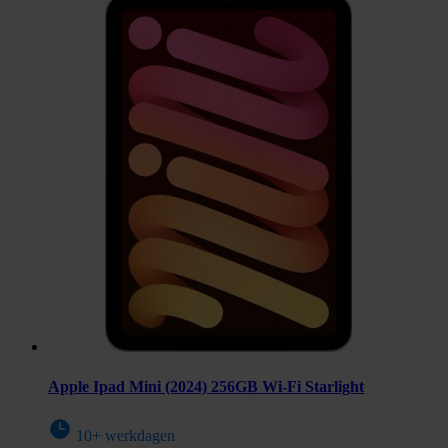
Apple Ipad Mini (2024) 256GB Wi-Fi Starlight
10+ werkdagen