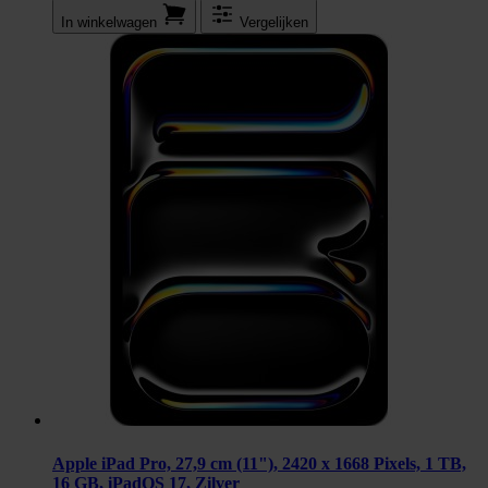
In winkel­wagen
Vergelijken
Apple iPad Pro, 27,9 cm (11"), 2420 x 1668 Pixels, 1 TB,
16 GB, iPadOS 17, Zilver