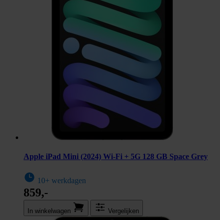
Apple iPad Mini (2024) Wi-Fi + 5G 128 GB Space Grey
10+ werkdagen
859,-
In winkel­wagen
Vergelijken