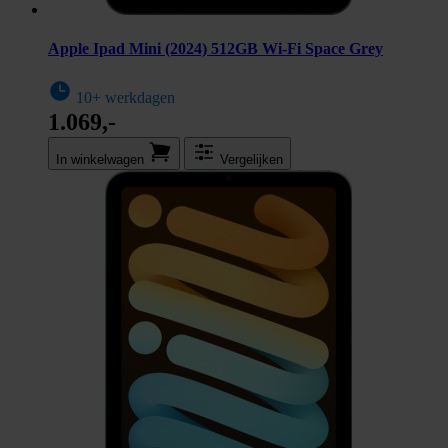
Apple Ipad Mini (2024) 512GB Wi-Fi Space Grey
10+ werkdagen
1.069,-
In winkel­wagen
Vergelijken