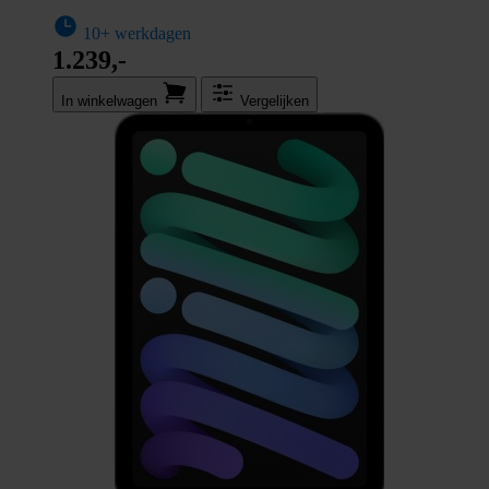
10+ werkdagen
1.239,-
In winkel­wagen
Vergelijken