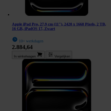
Apple iPad Pro, 27,9 cm (11"), 2420 x 1668 Pixels, 2 TB,
16 GB, iPadOS 17, Zwart
10+ werkdagen
2.884,64
In winkel­wagen
Vergelijken