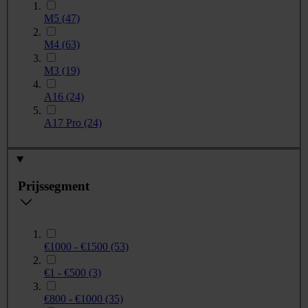
M5
(47)
M4
(63)
M3
(19)
A16
(24)
A17 Pro
(24)
Prijssegment
€1000 - €1500
(53)
€1 - €500
(3)
€800 - €1000
(35)