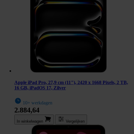
Apple iPad Pro, 27,9 cm (11"), 2420 x 1668 Pixels, 2 TB,
16 GB, iPadOS 17, Zilver
10+ werkdagen
2.884,64
In winkel­wagen
Vergelijken