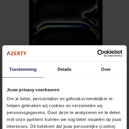
Toestemming
Details
Over
Apple 11-inch iPad Pro M4 Wi-Fi - Tablet
2 TB - 11" Tandem OLED (2420 x 1668) - met glas met nano-textuur
Jouw privacy voorkeuren
10+ werkdagen
Om je beter, persoonlijker en gebruiksvriendelijker te
2.626,06
helpen gebruiken wij cookies en verzamelen wij
persoonsgegevens. Door deze te analyseren en te delen
In winkel­wagen
Vergelijken
met onze partners kunnen we nog beter inspelen op jouw
interesses. Dit betekent dat jouw persoonlijke (cookie)