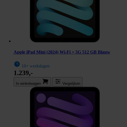
Apple iPad Mini (2024) Wi-Fi + 5G 512 GB Blauw
10+ werkdagen
1.239,-
In winkel­wagen
Vergelijken