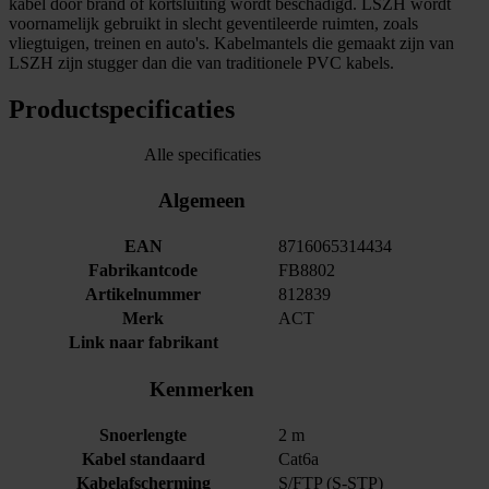
kabel door brand of kortsluiting wordt beschadigd. LSZH wordt
voornamelijk gebruikt in slecht geventileerde ruimten, zoals
vliegtuigen, treinen en auto's. Kabelmantels die gemaakt zijn van
LSZH zijn stugger dan die van traditionele PVC kabels.
Productspecificaties
Alle specificaties
Algemeen
EAN
8716065314434
Fabrikantcode
FB8802
Artikelnummer
812839
Merk
ACT
Link naar fabrikant
Kenmerken
Snoerlengte
2 m
Kabel standaard
Cat6a
Kabelafscherming
S/FTP (S-STP)