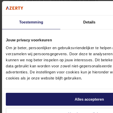
medewerker
s staan klaar om jouw vragen te beantwoorden en verwijzen je
door indien nodig.
Onze klantenservice is via mail bereikbaar van maandag t/m vrijdag van 09.00
tot 17.00 uur en op zaterdag van 10.00 tot 15.00 uur.
Toestemming
Details
Jouw privacy voorkeuren
Om je beter, persoonlijker en gebruiksvriendelijker te helpen
verzamelen wij persoonsgegevens. Door deze te analyseren 
Bekijk onze veelgestelde vragen
kunnen we nog beter inspelen op jouw interesses. Dit beteken
data gebruikt kan worden voor zowel niet-gepersonaliseerde
advertenties. De instellingen voor cookies kun je hieronder 
cookies als je onze website blijft gebruiken.
0572 328 120
Alles accepteren