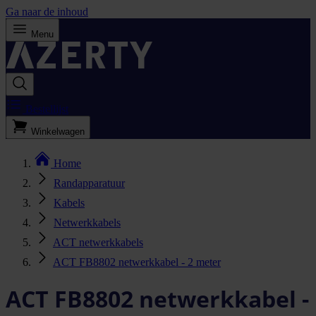
Ga naar de inhoud
Menu
Bestellijst
Winkelwagen
Home
Randapparatuur
Kabels
Netwerkkabels
ACT netwerkkabels
ACT FB8802 netwerkkabel - 2 meter
ACT FB8802 netwerkkabel -