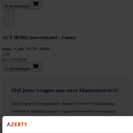
In winkel­wagen
ACT IB7601 netwerkkabel - 1 meter
blauw - Cat5e - F/UTP - LSZH
5,99
Incl. 21% BTW
In winkel­wagen
Stel jouw vragen aan onze klantenservice!
Heb je vragen over onze producten, diensten of service? Onze deskundige
medewerker
s staan klaar om jouw vragen te beantwoorden en verwijzen je
door indien nodig.
Onze klantenservice is via mail bereikbaar van maandag t/m vrijdag van 09.00