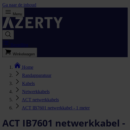
Ga naar de inhoud
Menu
Bestellijst
Winkelwagen
Home
Randapparatuur
Kabels
Netwerkkabels
ACT netwerkkabels
ACT IB7601 netwerkkabel - 1 meter
ACT IB7601 netwerkkabel -