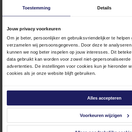
tot 17.00 uur en op zaterdag van 10.00 tot 15.00 uur.
Toestemming
Details
Jouw privacy voorkeuren
Om je beter, persoonlijker en gebruiksvriendelijker te helpen
Bekijk onze veelgestelde vragen
verzamelen wij persoonsgegevens. Door deze te analyseren 
kunnen we nog beter inspelen op jouw interesses. Dit beteken
data gebruikt kan worden voor zowel niet-gepersonaliseerde
advertenties. De instellingen voor cookies kun je hieronder 
cookies als je onze website blijft gebruiken.
0572 328 120
Alles accepteren
Voorkeuren wijzigen
Klantenservice@azerty.nl