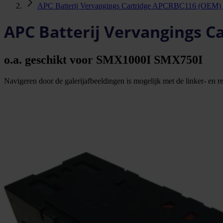
APC Batterij Vervangings Cartridge APCRBC116 (OEM) -
APC Batterij Vervangings C
o.a. geschikt voor SMX1000I SMX750I
Navigeren door de galerijafbeeldingen is mogelijk met de linker- en rec