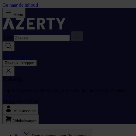
Ga naar de inhoud
Menu
Zoek
Bestellijst
Zakelijk inloggen
Zakelijk
Log in en profiteer direct van jouw zakelijke tarieven en diensten.
Inloggen
Nog geen account?
Mijn account
Winkelwagen
Pc
Toon submenu voor Pc categorie