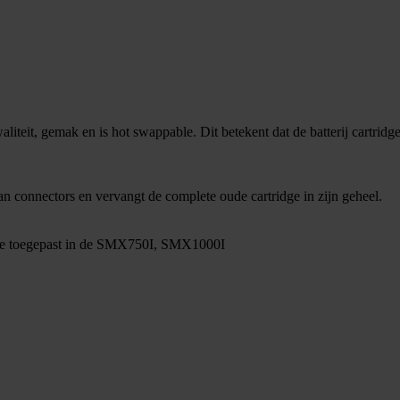
liteit, gemak en is hot swappable. Dit betekent dat de batterij cartridg
an connectors en vervangt de complete oude cartridge in zijn geheel.
re toegepast in de SMX750I, SMX1000I