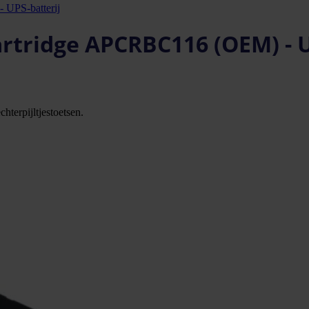
 UPS-batterij
artridge APCRBC116 (OEM) - U
hterpijltjestoetsen.