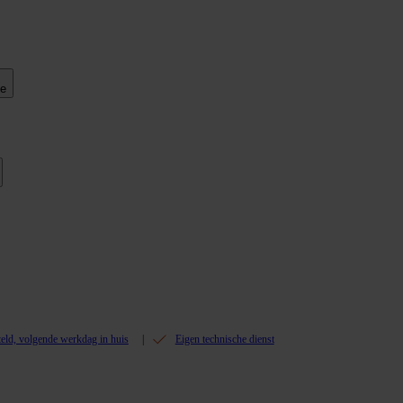
ie
teld, volgende werkdag in huis
Eigen technische dienst