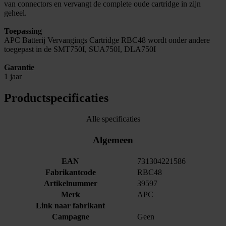
van connectors en vervangt de complete oude cartridge in zijn
geheel.
Toepassing
APC Batterij Vervangings Cartridge RBC48 wordt onder andere
toegepast in de SMT750I, SUA750I, DLA750I
Garantie
1 jaar
Productspecificaties
Alle specificaties
Algemeen
EAN
731304221586
Fabrikantcode
RBC48
Artikelnummer
39597
Merk
APC
Link naar fabrikant
Campagne
Geen