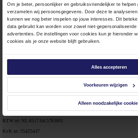
Om je beter, persoonlijker en gebruiksvriendelijker te helpen
verzamelen wij persoonsgegevens. Door deze te analyseren 
Klantenservice@azerty.nl
kunnen we nog beter inspelen op jouw interesses. Dit beteken
data gebruikt kan worden voor zowel niet-gepersonaliseerde
advertenties. De instellingen voor cookies kun je hieronder 
Meld je aan voor onze nieuwsbrief!
cookies als je onze website blijft gebruiken.
Ontvang als eerste de beste deals in je inbox
Meld je aan
Alles accepteren
Footer
Azerty
Voorkeuren wijzigen
Tjalkstraat 4b
Alleen noodzakelijke cookie
8102 HG Raalte
BTW nr: NL 8517.04.578.B01
KvK nr: 55425437