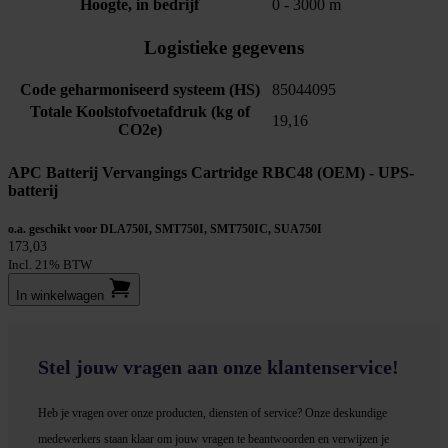
Hoogte, in bedrijf
0 - 3000 m
Logistieke gegevens
Code geharmoniseerd systeem (HS)
85044095
Totale Koolstofvoetafdruk (kg of
19,16
CO2e)
APC Batterij Vervangings Cartridge RBC48 (OEM) - UPS-
batterij
o.a. geschikt voor DLA750I, SMT750I, SMT750IC, SUA750I
173,03
Incl. 21% BTW
In winkel­wagen
Stel jouw vragen aan onze klantenservice!
Heb je vragen over onze producten, diensten of service? Onze deskundige
medewerker
s staan klaar om jouw vragen te beantwoorden en verwijzen je