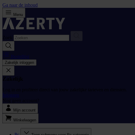
Ga naar de inhoud
Menu
Zoek
Bestellijst
Zakelijk inloggen
Zakelijk
Log in en profiteer direct van jouw zakelijke tarieven en diensten.
Inloggen
Nog geen account?
Mijn account
Winkelwagen
Pc
Toon submenu voor Pc categorie