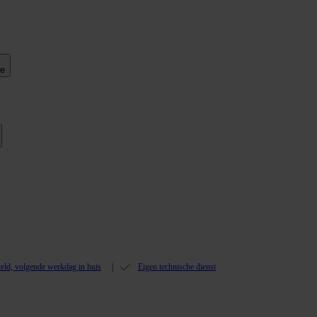
ie
teld, volgende werkdag in huis
Eigen technische dienst