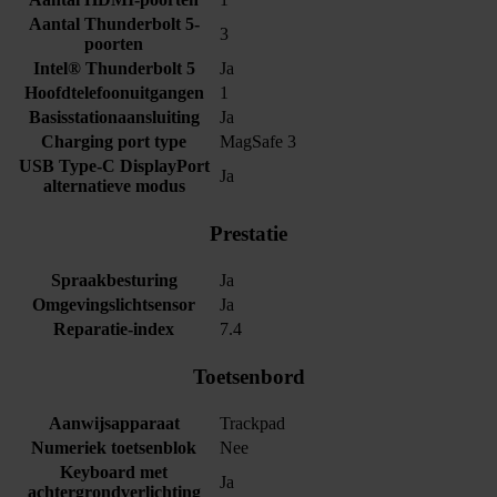
Aantal Thunderbolt 5-
3
poorten
Intel® Thunderbolt 5
Ja
Hoofdtelefoonuitgangen
1
Basisstationaansluiting
Ja
Charging port type
MagSafe 3
USB Type-C DisplayPort
Ja
alternatieve modus
Prestatie
Spraakbesturing
Ja
Omgevingslichtsensor
Ja
Reparatie-index
7.4
Toetsenbord
Aanwijsapparaat
Trackpad
Numeriek toetsenblok
Nee
Keyboard met
Ja
achtergrondverlichting