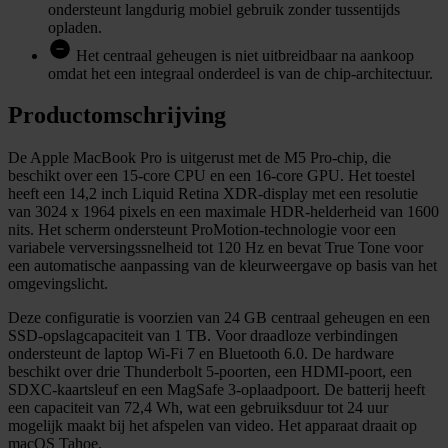
ondersteunt langdurig mobiel gebruik zonder tussentijds
opladen.
Het centraal geheugen is niet uitbreidbaar na aankoop
omdat het een integraal onderdeel is van de chip-architectuur.
Productomschrijving
De Apple MacBook Pro is uitgerust met de M5 Pro-chip, die
beschikt over een 15-core CPU en een 16-core GPU. Het toestel
heeft een 14,2 inch Liquid Retina XDR-display met een resolutie
van 3024 x 1964 pixels en een maximale HDR-helderheid van 1600
nits. Het scherm ondersteunt ProMotion-technologie voor een
variabele verversingssnelheid tot 120 Hz en bevat True Tone voor
een automatische aanpassing van de kleurweergave op basis van het
omgevingslicht.
Deze configuratie is voorzien van 24 GB centraal geheugen en een
SSD-opslagcapaciteit van 1 TB. Voor draadloze verbindingen
ondersteunt de laptop Wi-Fi 7 en Bluetooth 6.0. De hardware
beschikt over drie Thunderbolt 5-poorten, een HDMI-poort, een
SDXC-kaartsleuf en een MagSafe 3-oplaadpoort. De batterij heeft
een capaciteit van 72,4 Wh, wat een gebruiksduur tot 24 uur
mogelijk maakt bij het afspelen van video. Het apparaat draait op
macOS Tahoe.