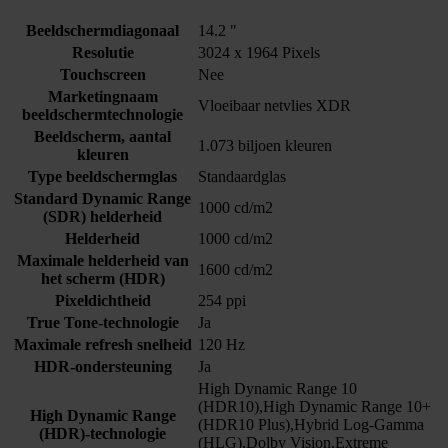
Beeldschermdiagonaal
14.2 "
Resolutie
3024 x 1964 Pixels
Touchscreen
Nee
Marketingnaam
Vloeibaar netvlies XDR
beeldschermtechnologie
Beeldscherm, aantal
1.073 biljoen kleuren
kleuren
Type beeldschermglas
Standaardglas
Standard Dynamic Range
1000 cd/m2
(SDR) helderheid
Helderheid
1000 cd/m2
Maximale helderheid van
1600 cd/m2
het scherm (HDR)
Pixeldichtheid
254 ppi
True Tone-technologie
Ja
Maximale refresh snelheid
120 Hz
HDR-ondersteuning
Ja
High Dynamic Range 10
(HDR10),High Dynamic Range 10+
High Dynamic Range
(HDR10 Plus),Hybrid Log-Gamma
(HDR)-technologie
(HLG),Dolby Vision,Extreme