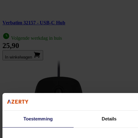
Verbatim 32157 - USB-C Hub
Volgende werkdag in huis
25,90
In winkel­wagen
Toestemming
Details