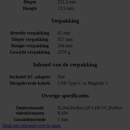
Diepte
221.2 mm
Hoogte
15.5 mm
Verpakking
Breedte verpakking
61 mm
Diepte verpakking
357 mm
Hoogte verpakking
264 mm
Gewicht verpakking
2370 g
Inhoud van de verpakking
Inclusief AC-adapter
Nee
Meegeleverde kabels
USB Type-C to MagSafe 3
Overige specificaties
Ondersteunde
H.264,ProRes,AV1,HEVC,ProRes
videoformaten
RAW
Garantieperiode
1 Jaar
Druk om carrousel over te slaan