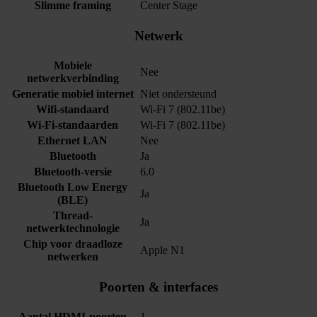
Slimme framing
Center Stage
Netwerk
Mobiele
Nee
netwerkverbinding
Generatie mobiel internet
Niet ondersteund
Wifi-standaard
Wi-Fi 7 (802.11be)
Wi-Fi-standaarden
Wi-Fi 7 (802.11be)
Ethernet LAN
Nee
Bluetooth
Ja
Bluetooth-versie
6.0
Bluetooth Low Energy
Ja
(BLE)
Thread-
Ja
netwerktechnologie
Chip voor draadloze
Apple N1
netwerken
Poorten & interfaces
Aantal HDMI-poorten
1