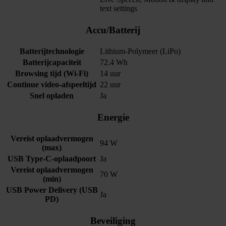
text settings
Accu/Batterij
Batterijtechnologie
Lithium-Polymeer (LiPo)
Batterijcapaciteit
72.4 Wh
Browsing tijd (Wi-Fi)
14 uur
Continue video-afspeeltijd
22 uur
Snel opladen
Ja
Energie
Vereist oplaadvermogen
94 W
(max)
USB Type-C-oplaadpoort
Ja
Vereist oplaadvermogen
70 W
(min)
USB Power Delivery (USB
Ja
PD)
Beveiliging