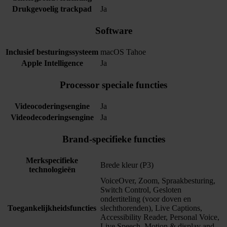
Drukgevoelig trackpad
Ja
Software
Inclusief besturingssysteem
macOS Tahoe
Apple Intelligence
Ja
Processor speciale functies
Videocoderingsengine
Ja
Videodecoderingsengine
Ja
Brand-specifieke functies
Merkspecifieke
Brede kleur (P3)
technologieën
VoiceOver, Zoom, Spraakbesturing,
Switch Control, Gesloten
ondertiteling (voor doven en
Toegankelijkheidsfuncties
slechthorenden), Live Captions,
Accessibility Reader, Personal Voice,
Live Speech, Motion & display and