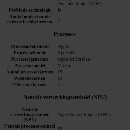
Dynamic Range (XDR)
ProMotio-technologie
Ja
Aantal ondersteunde
3
externe beeldschermen
Processor
Processorfabrikant
Apple
Processorfamilie
Apple M
Processorgeneratie
Apple M 5th Gen
Processormodel
M5 Pro
Aantal processorkernen
15
Prestatiekernen
10
Efficiënte kernen
5
Neurale verwerkingseenheid (NPU)
Neurale
verwerkingseenheid
Apple Neural Engine (ANE)
(NPU)
Neurale processor­eenheid
16