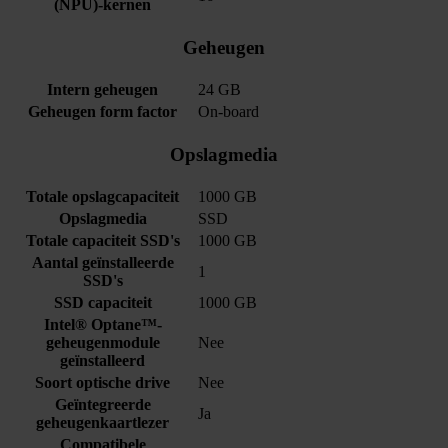
(NPU)-kernen
Geheugen
Intern geheugen
24 GB
Geheugen form factor
On-board
Opslagmedia
Totale opslagcapaciteit
1000 GB
Opslagmedia
SSD
Totale capaciteit SSD's
1000 GB
Aantal geïnstalleerde
1
SSD's
SSD capaciteit
1000 GB
Intel® Optane™-
geheugenmodule
Nee
geïnstalleerd
Soort optische drive
Nee
Geïntegreerde
Ja
geheugenkaartlezer
Compatibele