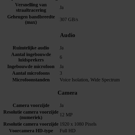
Versnelling van
Ja
straaltracering
Geheugen bandbreedte
307 GB/s
(max)
Audio
Ruimtelijke audio
Ja
Aantal ingebouwde
6
luidsprekers
Ingebouwde microfoon
Ja
Aantal microfoons
3
Microfoonstanden
Voice Isolation, Wide Spectrum
Camera
Camera voorzijde
Ja
Resolutie camera voorzijde
12 MP
(numeriek)
Resolutie camera voorzijde
1920 x 1080 Pixels
Voorcamera HD-type
Full HD