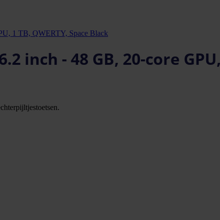
 GPU, 1 TB, QWERTY, Space Black
.2 inch - 48 GB, 20-core GPU
hterpijltjestoetsen.