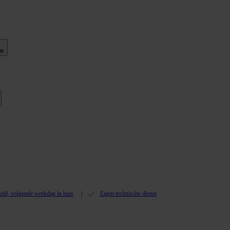
ie
teld, volgende werkdag in huis
Eigen technische dienst