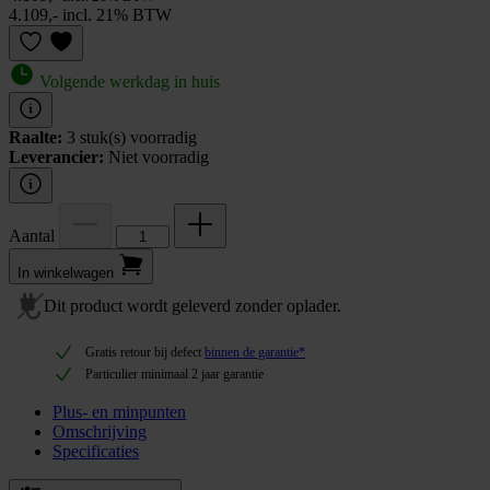
4.109,- incl. 21% BTW
Volgende werkdag in huis
Raalte:
3 stuk(s) voorradig
Leverancier:
Niet voorradig
Aantal
In winkel­wagen
Dit product wordt geleverd zonder oplader.
Gratis retour bij defect
binnen de garantie*
Particulier minimaal 2 jaar garantie
Plus- en minpunten
Omschrijving
Specificaties