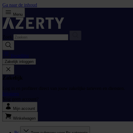
Ga naar de inhoud
Menu
Zoek
Bestellijst
Zakelijk inloggen
Zakelijk
Log in en profiteer direct van jouw zakelijke tarieven en diensten.
Inloggen
Nog geen account?
Mijn account
Winkelwagen
Pc
Toon submenu voor Pc categorie