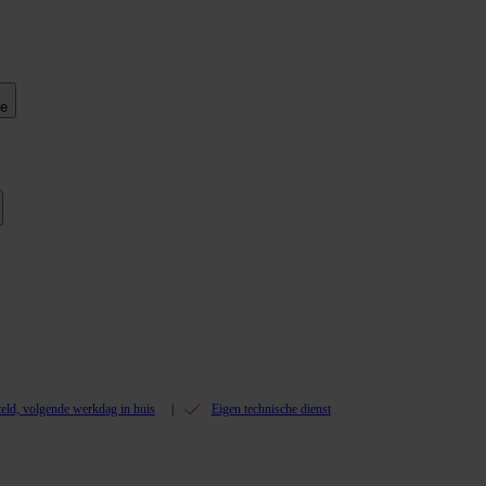
ie
teld, volgende werkdag in huis
Eigen technische dienst