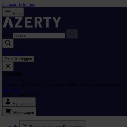
Ga naar de inhoud
Menu
Zoek
Bestellijst
Zakelijk inloggen
Zakelijk
Log in en profiteer direct van jouw zakelijke tarieven en diensten.
Inloggen
Nog geen account?
Mijn account
Winkelwagen
Pc
Toon submenu voor Pc categorie