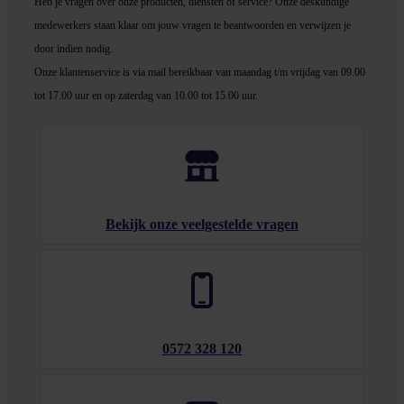
Heb je vragen over onze producten, diensten of service? Onze deskundige
medewerker
s staan klaar om jouw vragen te beantwoorden en verwijzen je
door indien nodig.
Onze klantenservice is via mail bereikbaar van maandag t/m vrijdag van 09.00
tot 17.00 uur en op zaterdag van 10.00 tot 15.00 uur.
Bekijk onze veelgestelde vragen
0572 328 120