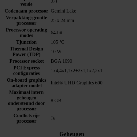
2.0
versie
Codenaam processor
Gemini Lake
Verpakkingsgrootte
25 x 24 mm
processor
Processor operating
64-bit
modes
Tjunction
105 °C
Thermal Design
10 W
Power (TDP)
Processor socket
BGA 1090
PCI Express
1x4,4x1,1x2+2x1,1x2,2x1
configuraties
On-board graphics
Intel® UHD Graphics 600
adapter model
Maximaal intern
geheugen
8 GB
ondersteund door
processor
Conflictvrije
Ja
processor
Geheugen