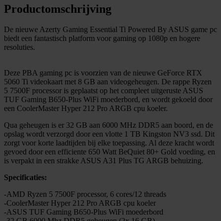
Productomschrijving
De nieuwe Azerty Gaming Essential Ti Powered By ASUS game pc
biedt een fantastisch platform voor gaming op 1080p en hogere
resoluties.
Deze PBA gaming pc is voorzien van de nieuwe GeForce RTX
5060 Ti videokaart met 8 GB aan videogeheugen. De rappe Ryzen
5 7500F processor is geplaatst op het compleet uitgeruste ASUS
TUF Gaming B650-Plus WiFi moederbord, en wordt gekoeld door
een CoolerMaster Hyper 212 Pro ARGB cpu koeler.
Qua geheugen is er 32 GB aan 6000 MHz DDR5 aan boord, en de
opslag wordt verzorgd door een vlotte 1 TB Kingston NV3 ssd. Dit
zorgt voor korte laadtijden bij elke toepassing. Al deze kracht wordt
gevoed door een efficiente 650 Watt BeQuiet 80+ Gold voeding, en
is verpakt in een strakke ASUS A31 Plus TG ARGB behuizing.
Specificaties:
-AMD Ryzen 5 7500F processor, 6 cores/12 threads
-CoolerMaster Hyper 212 Pro ARGB cpu koeler
-ASUS TUF Gaming B650-Plus WiFi moederbord
-32 GB 6000 Mhz DDR5 geheugen (2x 16 GB)