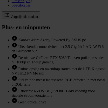
Omschrijving
Specificaties
Vergelijk dit product
Plus- en minpunten
Kant-en-klare Azerty Powered By ASUS pc
Uitstekende connectiviteit met 2.5 Gigabit LAN, WiFi 6
en Bluetooth 5.2
De nieuwe GeForce RTX 5060 Ti levert puike prestaties
bij 1080p en 1440p gaming
Ruime opslag en razendrap starten met de 1 TB Kingston
NV3 m.2 NVMe ssd
Stel zelf de meest fantastische RGB effecten in met totaal
5 RGB fans
Efficiente 650 W BeQuiet 80+ Gold voeding voor
stabiele stroomvoorziening
Geen optical drive