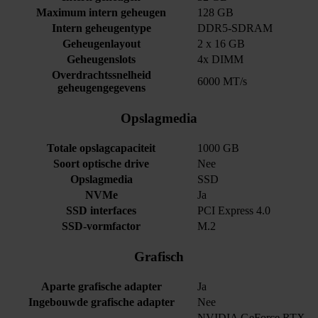
Maximum intern geheugen
128 GB
Intern geheugentype
DDR5-SDRAM
Geheugenlayout
2 x 16 GB
Geheugenslots
4x DIMM
Overdrachtssnelheid
6000 MT/s
geheugengegevens
Opslagmedia
Totale opslagcapaciteit
1000 GB
Soort optische drive
Nee
Opslagmedia
SSD
NVMe
Ja
SSD interfaces
PCI Express 4.0
SSD-vormfactor
M.2
Grafisch
Aparte grafische adapter
Ja
Ingebouwde grafische adapter
Nee
NVIDIA GeForce RTX