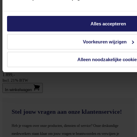
Volgende werkdag in huis
52,-
In winkel­wagen
Alles accepteren
Voorkeuren wijzigen
Azerty Gaming Essential Ti Powered by ASUS - Ryzen 5 7500F
Alleen noodzakelijke cookie
ASUS GeForce RTX 5060 Ti 8G - 32 GB DDR5 - 1 TB Kingston ssd - Windows 11
Home
1.899,-
Incl. 21% BTW
In winkel­wagen
Stel jouw vragen aan onze klantenservice!
Heb je vragen over onze producten, diensten of service? Onze deskundige
medewerker
s staan klaar om jouw vragen te beantwoorden en verwijzen je