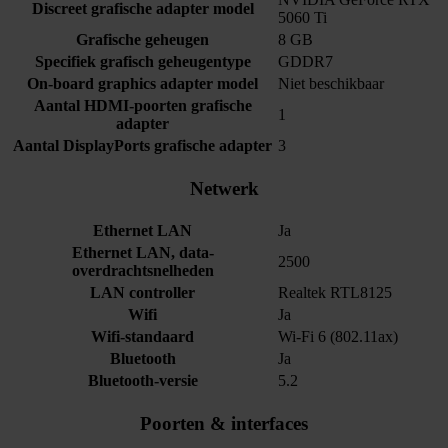
Discreet grafische adapter model
5060 Ti
Grafische geheugen
8 GB
Specifiek grafisch geheugentype
GDDR7
On-board graphics adapter model
Niet beschikbaar
Aantal HDMI-poorten grafische
1
adapter
Aantal DisplayPorts grafische adapter
3
Netwerk
Ethernet LAN
Ja
Ethernet LAN, data-
2500
overdrachtsnelheden
LAN controller
Realtek RTL8125
Wifi
Ja
Wifi-standaard
Wi-Fi 6 (802.11ax)
Bluetooth
Ja
Bluetooth-versie
5.2
Poorten & interfaces