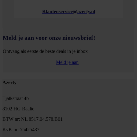
Klantenservice@azerty.nl
Meld je aan voor onze nieuwsbrief!
Ontvang als eerste de beste deals in je inbox
Meld je aan
Footer
Azerty
Tjalkstraat 4b
8102 HG Raalte
BTW nr: NL 8517.04.578.B01
KvK nr: 55425437