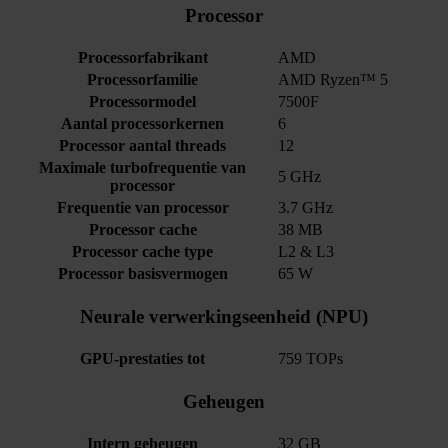
Processor
Processorfabrikant
AMD
Processorfamilie
AMD Ryzen™ 5
Processormodel
7500F
Aantal processorkernen
6
Processor aantal threads
12
Maximale turbofrequentie van
5 GHz
processor
Frequentie van processor
3.7 GHz
Processor cache
38 MB
Processor cache type
L2 & L3
Processor basisvermogen
65 W
Neurale verwerkingseenheid (NPU)
GPU-prestaties tot
759 TOPs
Geheugen
Intern geheugen
32 GB