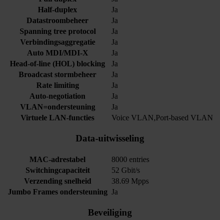
Half-duplex
Ja
Datastroombeheer
Ja
Spanning tree protocol
Ja
Verbindingsaggregatie
Ja
Auto MDI/MDI-X
Ja
Head-of-line (HOL) blocking
Ja
Broadcast stormbeheer
Ja
Rate limiting
Ja
Auto-negotiation
Ja
VLAN=ondersteuning
Ja
Virtuele LAN-functies
Voice VLAN,Port-based VLAN
Data-uitwisseling
MAC-adrestabel
8000 entries
Switchingcapaciteit
52 Gbit/s
Verzending snelheid
38.69 Mpps
Jumbo Frames ondersteuning
Ja
Beveiliging