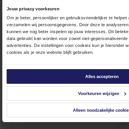
Onze klantenservice is via mail bereikbaar van maandag t/m vrijdag van 09.00
Jouw privacy voorkeuren
tot 17.00 uur en op zaterdag van 10.00 tot 15.00 uur.
Om je beter, persoonlijker en gebruiksvriendelijker te helpen
verzamelen wij persoonsgegevens. Door deze te analyseren 
kunnen we nog beter inspelen op jouw interesses. Dit beteken
data gebruikt kan worden voor zowel niet-gepersonaliseerde
advertenties. De instellingen voor cookies kun je hieronder 
Bekijk onze veelgestelde vragen
cookies als je onze website blijft gebruiken.
Alles accepteren
0572 328 120
Voorkeuren wijzigen
Alleen noodzakelijke cookie