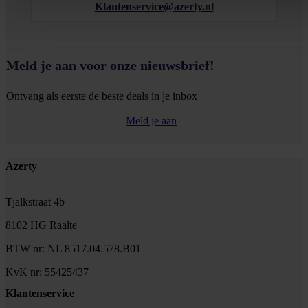
Klantenservice@azerty.nl
Meld je aan voor onze nieuwsbrief!
Ontvang als eerste de beste deals in je inbox
Meld je aan
Footer
Azerty
Tjalkstraat 4b
8102 HG Raalte
BTW nr: NL 8517.04.578.B01
KvK nr: 55425437
Klantenservice