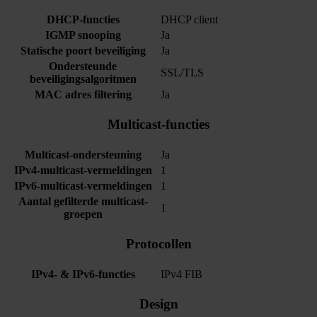
DHCP-functies
DHCP client
IGMP snooping
Ja
Statische poort beveiliging
Ja
Ondersteunde
SSL/TLS
beveiligingsalgoritmen
MAC adres filtering
Ja
Multicast-functies
Multicast-ondersteuning
Ja
IPv4-multicast-vermeldingen
1
IPv6-multicast-vermeldingen
1
Aantal gefilterde multicast-
1
groepen
Protocollen
IPv4- & IPv6-functies
IPv4 FIB
Design