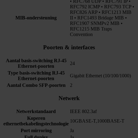
• RFC768 UDP • RFC791 IP •
RFC792 ICMP • RFC793 TCP •
RFC826 ARP • RFC1213 MIB
MIB-ondersteuning
II • RFC1493 Bridage MIB •
RFC1907 SNMPv2 MIB •
RFC1215 MIB Traps
Convention
Poorten & interfaces
Aantal basis-switching RJ-45
24
Ethernet-poorten
Type basis-switching RJ-45
Gigabit Ethernet (10/100/1000)
Ethernet-poorten
Aantal Combo SFP-poorten
2
Netwerk
Netwerkstandaard
IEEE 802.3af
Koperen
10GBASE-T,1000BASE-T
ethernetbekabelingstechnologie
Port mirroring
Ja
Full duplex
Ja