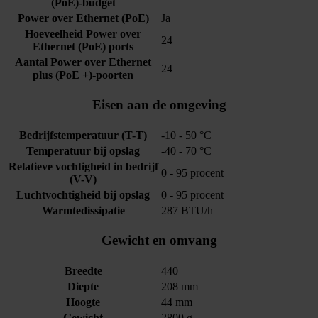
(PoE)-budget
Power over Ethernet (PoE)
Ja
Hoeveelheid Power over
24
Ethernet (PoE) ports
Aantal Power over Ethernet
24
plus (PoE +)-poorten
Eisen aan de omgeving
Bedrijfstemperatuur (T-T)
-10 - 50 °C
Temperatuur bij opslag
-40 - 70 °C
Relatieve vochtigheid in bedrijf
0 - 95 procent
(V-V)
Luchtvochtigheid bij opslag
0 - 95 procent
Warmtedissipatie
287 BTU/h
Gewicht en omvang
Breedte
440
Diepte
208 mm
Hoogte
44 mm
Gewicht
2800 g