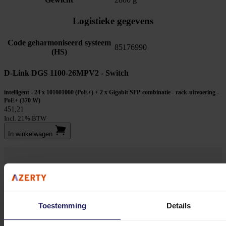
Logistieke gegevens
Code geharmoniseerd systeem
85176990
(HS)
D-Link DGS 1100-26MPV2 - Switch
intelligent - 24 x 101001000 (PoE+) + 2 x Gigabit SFP-combinatie - rack-uitvoering -
PoE+ (370 W)
451,21
Incl. 21% BTW
In winkel­wagen
Stel jouw vragen aan onze klantenservice!
Heb je vragen over onze producten, diensten of service? Onze deskundige
Toestemming
Details
medewerker
s staan klaar om jouw vragen te beantwoorden en verwijzen je
door indien nodig.