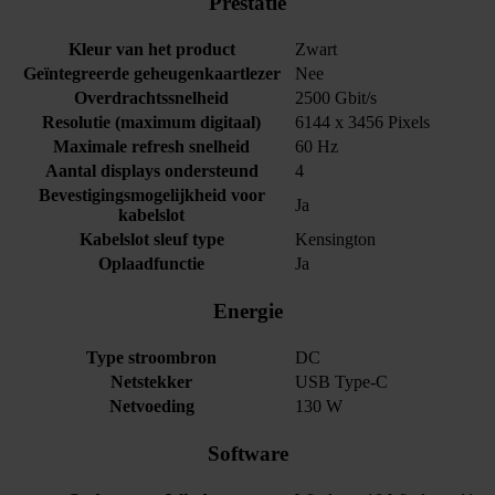
Prestatie
Kleur van het product
Zwart
Geïntegreerde geheugenkaartlezer
Nee
Overdrachtssnelheid
2500 Gbit/s
Resolutie (maximum digitaal)
6144 x 3456 Pixels
Maximale refresh snelheid
60 Hz
Aantal displays ondersteund
4
Bevestigingsmogelijkheid voor
Ja
kabelslot
Kabelslot sleuf type
Kensington
Oplaadfunctie
Ja
Energie
Type stroombron
DC
Netstekker
USB Type-C
Netvoeding
130 W
Software