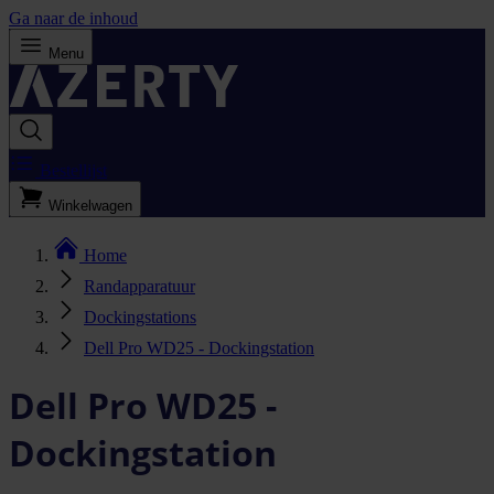
Ga naar de inhoud
Menu
Bestellijst
Winkelwagen
Home
Randapparatuur
Dockingstations
Dell Pro WD25 - Dockingstation
Dell Pro WD25 -
Dockingstation