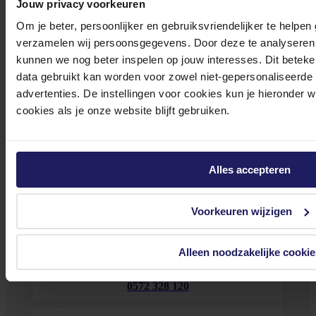
Jouw privacy voorkeuren
Heb je vragen over onze producten, diensten of service? Onze deskundige
Om je beter, persoonlijker en gebruiksvriendelijker te helpen
medewerker
s staan klaar om jouw vragen te beantwoorden en verwijzen je
verzamelen wij persoonsgegevens. Door deze te analyseren 
door indien nodig.
kunnen we nog beter inspelen op jouw interesses. Dit beteken
Onze klantenservice is via mail bereikbaar van maandag t/m vrijdag van 09.00
data gebruikt kan worden voor zowel niet-gepersonaliseerde
tot 17.00 uur en op zaterdag van 10.00 tot 15.00 uur.
advertenties. De instellingen voor cookies kun je hieronder 
cookies als je onze website blijft gebruiken.
Alles accepteren
Bekijk onze veelgestelde vragen
Voorkeuren wijzigen
Alleen noodzakelijke cookie
0572 328 120