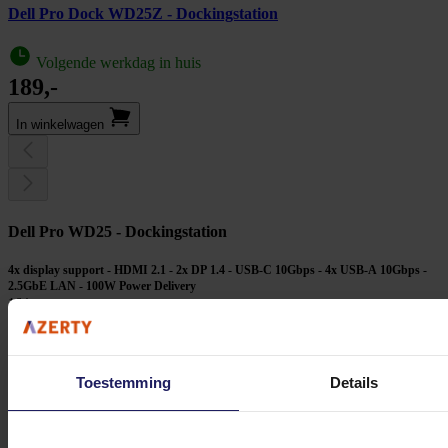
Dell Pro Dock WD25Z - Dockingstation
Volgende werkdag in huis
189,-
In winkel­wagen
Dell Pro WD25 - Dockingstation
4x display support - HDMI 2.1 - 2x DP 1.4 - USB-C 10Gbps - 4x USB-A 10Gbps -
2.5GbE LAN - 100W Power Delivery
164,-
Incl. 21% BTW
In winkel­wagen
Toestemming
Details
Stel jouw vragen aan onze klantenservice!