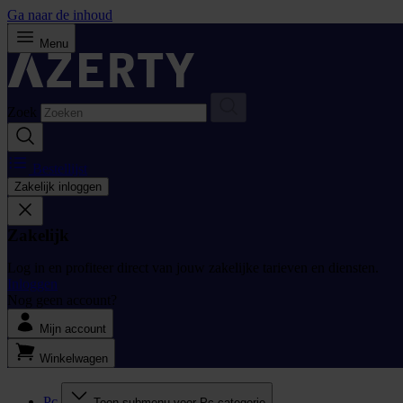
Ga naar de inhoud
Menu
Zoek
Bestellijst
Zakelijk inloggen
Zakelijk
Log in en profiteer direct van jouw zakelijke tarieven en diensten.
Inloggen
Nog geen account?
Mijn account
Winkelwagen
Pc
Toon submenu voor Pc categorie