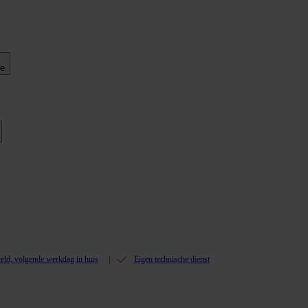
ie
teld, volgende werkdag in huis
Eigen technische dienst