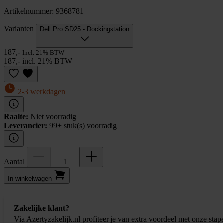
Artikelnummer: 9368781
Varianten
Dell Pro SD25 - Dockingstation
187,-
Incl. 21% BTW
187,- incl. 21% BTW
2-3 werkdagen
Raalte:
Niet voorradig
Leverancier:
99+ stuk(s) voorradig
Aantal
In winkel­wagen
Zakelijke klant?
Via Azertyzakelijk.nl profiteer je van extra voordeel met onze stap