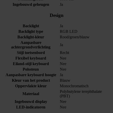
Ingebouwd geheugen
Ja
Design
Backlight
Ja
Backlight type
RGB LED
Backlight-kleur
Rood/groen/blauw
Aanpasbare
Ja
achtergrondverlichting
Stijl toetsenbord
Recht
Flexibel keyboard
Nee
Eiland-stijl keyboard
Nee
Polssteun
Nee
Aanpasbare keyboard hoogte
Ja
Kleur van het product
Blauw
Oppervlakte kleur
Monochromatisch
Polybutylene terephthalate
Materiaal
(PBT)
Ingebouwd display
Nee
LED-indicatoren
Nee