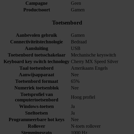
Campagne
Geen
Productsoort
Gamen
Toetsenbord
Aanbevolen gebruik
Gamen
Connectiviteitstechnologie
Bedraad
Aansluiting
USB
Toetsenbord toetsschakelaar
Mechanische keyswitch
Keyboard key switch technology
Cherry MX Speed Silver
Taal toetsenbord
Amerikaans Engels
Aanwijsapparaat
Nee
Toetsenbord formaat
65%
Numeriek toetsenblok
Nee
Toetsprofiel van
Hoog profiel
computertoetsenbord
Windows-toetsen
Ja
Sneltoetsen
Ja
Programmeerbare hot keys
Nee
Rollover
N-toets rollover
Stemmingsrato
1000 Hz