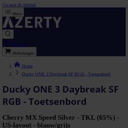
Ga naar de inhoud
Menu
Bestellijst
Winkelwagen
Home
Ducky ONE 3 Daybreak SF RGB - Toetsenbord
Ducky ONE 3 Daybreak SF
RGB - Toetsenbord
Cherry MX Speed Silver - TKL (65%) -
US-layout - blauw/grijs