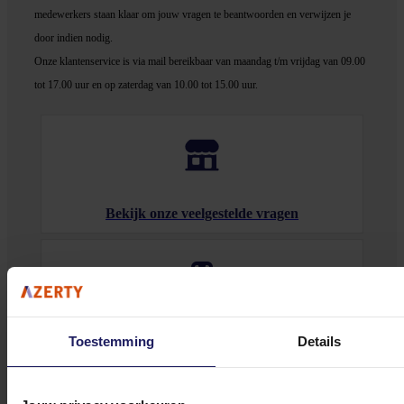
medewerker
s staan klaar om jouw vragen te beantwoorden en verwijzen je
door indien nodig.
Onze klantenservice is via mail bereikbaar van maandag t/m vrijdag van 09.00
tot 17.00 uur en op zaterdag van 10.00 tot 15.00 uur.
Bekijk onze veelgestelde vragen
0572 328 120
Toestemming
Details