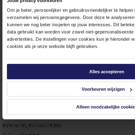
Jouw privacy voorkeuren
Om je beter, persoonlijker en gebruiksvriendelijker te helpen
verzamelen wij persoonsgegevens. Door deze te analyseren 
Klantenservice@azerty.nl
kunnen we nog beter inspelen op jouw interesses. Dit beteken
data gebruikt kan worden voor zowel niet-gepersonaliseerde
advertenties. De instellingen voor cookies kun je hieronder 
Meld je aan voor onze nieuwsbrief!
cookies als je onze website blijft gebruiken.
Ontvang als eerste de beste deals in je inbox
Meld je aan
Alles accepteren
Footer
Azerty
Voorkeuren wijzigen
Tjalkstraat 4b
Alleen noodzakelijke cookie
8102 HG Raalte
BTW nr: NL 8517.04.578.B01