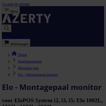
Ga naar de inhoud
Menu
Bestellijst
Winkelwagen
Home
Randapparatuur
Mounting kits
Elo - Montagepaal monitor
Elo - Montagepaal monitor
voor EloPOS System i2, i3, i5; Elo 1002L,