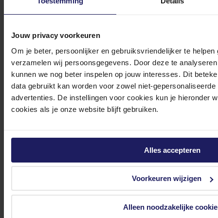
Meld je aan voor onze nieuwsbrief!
Toestemming
Details
Ontvang als eerste de beste deals in je inbox
Jouw privacy voorkeuren
Meld je aan
Om je beter, persoonlijker en gebruiksvriendelijker te helpen
verzamelen wij persoonsgegevens. Door deze te analyseren 
Footer
Azerty
kunnen we nog beter inspelen op jouw interesses. Dit beteken
data gebruikt kan worden voor zowel niet-gepersonaliseerde
advertenties. De instellingen voor cookies kun je hieronder 
Tjalkstraat 4b
cookies als je onze website blijft gebruiken.
8102 HG Raalte
BTW nr: NL 8517.04.578.B01
KvK nr: 55425437
Alles accepteren
Klantenservice
Voorkeuren wijzigen
Bestellen
Betalen
Alleen noodzakelijke cookie
Bezorgen