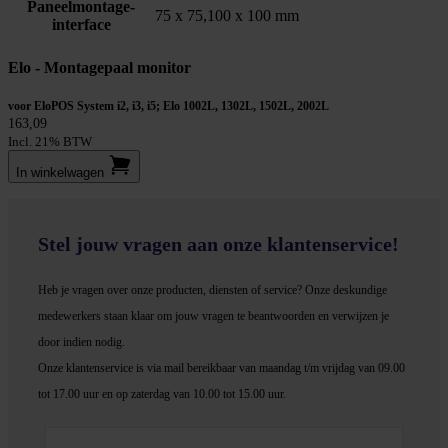
Paneelmontage-
75 x 75,100 x 100 mm
interface
Elo - Montagepaal monitor
voor EloPOS System i2, i3, i5; Elo 1002L, 1302L, 1502L, 2002L
163,09
Incl. 21% BTW
In winkel­wagen
Stel jouw vragen aan onze klantenservice!
Heb je vragen over onze producten, diensten of service? Onze deskundige
medewerker
s staan klaar om jouw vragen te beantwoorden en verwijzen je
door indien nodig.
Onze klantenservice is via mail bereikbaar van maandag t/m vrijdag van 09.00
tot 17.00 uur en op zaterdag van 10.00 tot 15.00 uur.