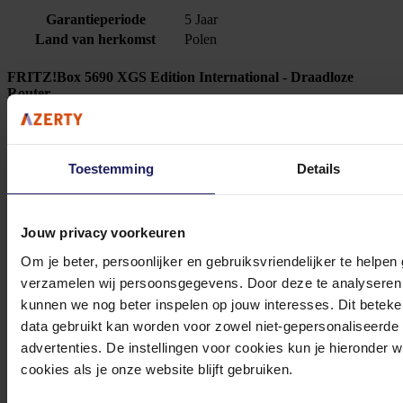
Garantieperiode
5 Jaar
Land van herkomst
Polen
FRITZ!Box 5690 XGS Edition International - Draadloze
Router
Wi-Fi 7 (802.11be) - Dual-band (2.4 GHz / 5 GHz) - RJ-11 - MIMO - WPA3, WPA2 -
Wit
399,-
Toestemming
Details
Incl. 21% BTW
In winkel­wagen
Jouw privacy voorkeuren
Om je beter, persoonlijker en gebruiksvriendelijker te helpen
Stel jouw vragen aan onze klantenservice!
verzamelen wij persoonsgegevens. Door deze te analyseren 
kunnen we nog beter inspelen op jouw interesses. Dit beteken
Heb je vragen over onze producten, diensten of service? Onze deskundige
data gebruikt kan worden voor zowel niet-gepersonaliseerde
medewerker
s staan klaar om jouw vragen te beantwoorden en verwijzen je
advertenties. De instellingen voor cookies kun je hieronder 
door indien nodig.
cookies als je onze website blijft gebruiken.
Onze klantenservice is via mail bereikbaar van maandag t/m vrijdag van 09.00
tot 17.00 uur en op zaterdag van 10.00 tot 15.00 uur.