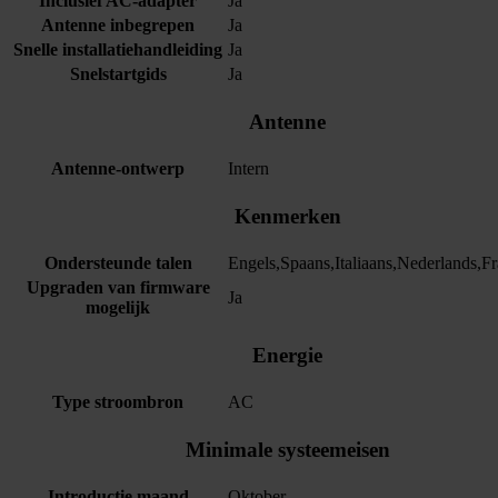
Inclusief AC-adapter
Ja
Antenne inbegrepen
Ja
Snelle installatiehandleiding
Ja
Snelstartgids
Ja
Antenne
Antenne-ontwerp
Intern
Kenmerken
Ondersteunde talen
Engels,Spaans,Italiaans,Nederlands,Fr
Upgraden van firmware
Ja
mogelijk
Energie
Type stroombron
AC
Minimale systeemeisen
Introductie maand
Oktober