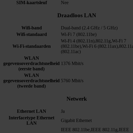
SIM-kaartsleuf
Nee
Draadloos LAN
Wifi-band
Dual-band (2.4 GHz / 5 GHz)
Wifi-standaard
Wi-Fi 7 (802.11be)
Wi-Fi 4 (802.11n),802.11g,Wi-Fi 7
Wi-Fi-standaarden
(802.11be),Wi-Fi 6 (802.11ax),802.11
(802.11ac)
WLAN
gegevensoverdrachtsnelheid
1376 Mbit/s
(eerste band)
WLAN
gegevensoverdrachtsnelheid
5760 Mbit/s
(tweede band)
Netwerk
Ethernet LAN
Ja
Interfacetype Ethernet
Gigabit Ethernet
LAN
IEEE 802.11be,IEEE 802.11g,IEEE