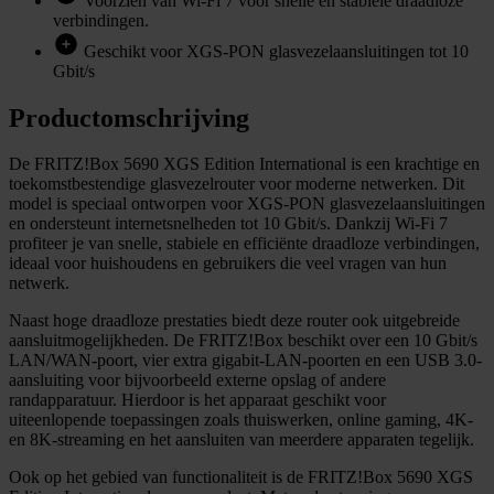
Voorzien van Wi-Fi 7 voor snelle en stabiele draadloze
verbindingen.
Geschikt voor XGS-PON glasvezelaansluitingen tot 10
Gbit/s
Productomschrijving
De FRITZ!Box 5690 XGS Edition International is een krachtige en
toekomstbestendige glasvezelrouter voor moderne netwerken. Dit
model is speciaal ontworpen voor XGS-PON glasvezelaansluitingen
en ondersteunt internetsnelheden tot 10 Gbit/s. Dankzij Wi-Fi 7
profiteer je van snelle, stabiele en efficiënte draadloze verbindingen,
ideaal voor huishoudens en gebruikers die veel vragen van hun
netwerk.
Naast hoge draadloze prestaties biedt deze router ook uitgebreide
aansluitmogelijkheden. De FRITZ!Box beschikt over een 10 Gbit/s
LAN/WAN-poort, vier extra gigabit-LAN-poorten en een USB 3.0-
aansluiting voor bijvoorbeeld externe opslag of andere
randapparatuur. Hierdoor is het apparaat geschikt voor
uiteenlopende toepassingen zoals thuiswerken, online gaming, 4K-
en 8K-streaming en het aansluiten van meerdere apparaten tegelijk.
Ook op het gebied van functionaliteit is de FRITZ!Box 5690 XGS