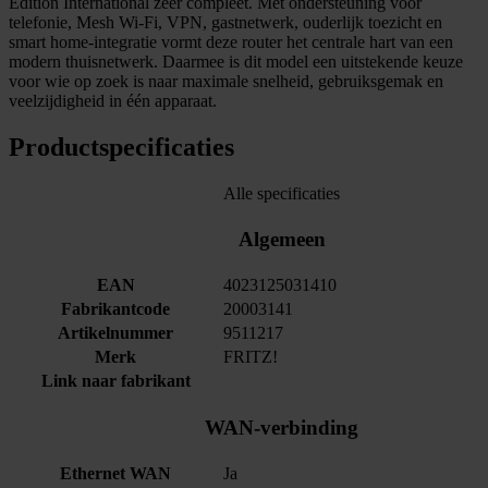
Edition International zeer compleet. Met ondersteuning voor
telefonie, Mesh Wi-Fi, VPN, gastnetwerk, ouderlijk toezicht en
smart home-integratie vormt deze router het centrale hart van een
modern thuisnetwerk. Daarmee is dit model een uitstekende keuze
voor wie op zoek is naar maximale snelheid, gebruiksgemak en
veelzijdigheid in één apparaat.
Productspecificaties
Alle specificaties
Algemeen
EAN
4023125031410
Fabrikantcode
20003141
Artikelnummer
9511217
Merk
FRITZ!
Link naar fabrikant
WAN-verbinding
Ethernet WAN
Ja