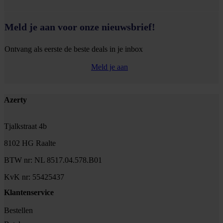
Meld je aan voor onze nieuwsbrief!
Ontvang als eerste de beste deals in je inbox
Meld je aan
Footer
Azerty
Tjalkstraat 4b
8102 HG Raalte
BTW nr: NL 8517.04.578.B01
KvK nr: 55425437
Klantenservice
Bestellen