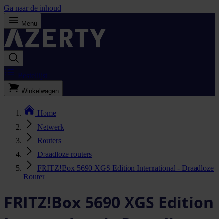
Ga naar de inhoud
Menu
Bestellijst
Winkelwagen
Home
Netwerk
Routers
Draadloze routers
FRITZ!Box 5690 XGS Edition International - Draadloze
Router
FRITZ!Box 5690 XGS Edition