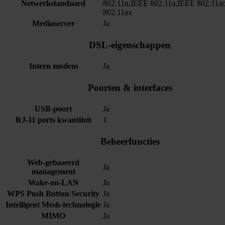
Netwerkstandaard
802.11n,IEEE 802.11a,IEEE 802.11a
802.11ax
Mediaserver
Ja
DSL-eigenschappen
Intern modem
Ja
Poorten & interfaces
USB-poort
Ja
RJ-11 ports kwantiteit
1
Beheerfuncties
Web-gebaseerd
Ja
management
Wake-on-LAN
Ja
WPS Push Button Security
Ja
Intelligent Mesh-technologie
Ja
MIMO
Ja