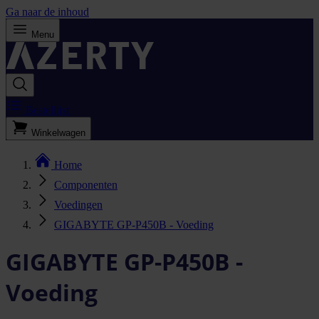
Ga naar de inhoud
Menu
Bestellijst
Winkelwagen
Home
Componenten
Voedingen
GIGABYTE GP-P450B - Voeding
GIGABYTE GP-P450B -
Voeding