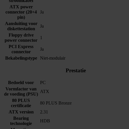
stroomkabel
ATX power
connector (20+4
Ja
pin)
Aansluiting voor
Ja
diskettestation
Floppy drive
1
power connector
PCI Express
Ja
connector
Bekabelingstype
Niet-modulair
Prestatie
Bedoeld voor
PC
Vormfactor van
ATX
de voeding (PSU)
80 PLUS
80 PLUS Bronze
certificatie
ATX version
2.31
Bearing
HDB
technologie