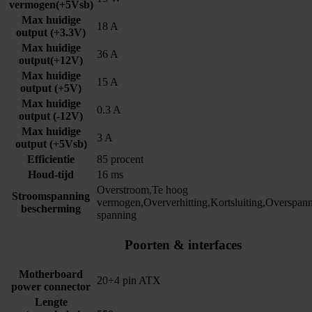
vermogen(+5Vsb)
Max huidige
18 A
output (+3.3V)
Max huidige
36 A
output(+12V)
Max huidige
15 A
output (+5V)
Max huidige
0.3 A
output (-12V)
Max huidige
3 A
output (+5Vsb)
Efficientie
85 procent
Houd-tijd
16 ms
Overstroom,Te hoog
Stroomspanning
vermogen,Oververhitting,Kortsluiting,Overspan
bescherming
spanning
Poorten & interfaces
Motherboard
20+4 pin ATX
power connector
Lengte