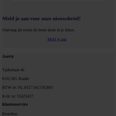
Meld je aan voor onze nieuwsbrief!
Ontvang als eerste de beste deals in je inbox
Meld je aan
Footer
Azerty
Tjalkstraat 4b
8102 HG Raalte
BTW nr: NL 8517.04.578.B01
KvK nr: 55425437
Klantenservice
Bestellen