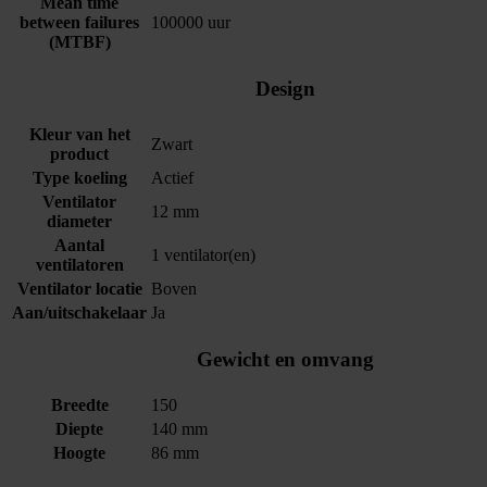
Mean time
between failures
100000 uur
(MTBF)
Design
Kleur van het
Zwart
product
Type koeling
Actief
Ventilator
12 mm
diameter
Aantal
1 ventilator(en)
ventilatoren
Ventilator locatie
Boven
Aan/uitschakelaar
Ja
Gewicht en omvang
Breedte
150
Diepte
140 mm
Hoogte
86 mm