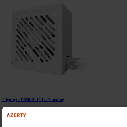
Gigabyte P550SS ICE - Voeding
Volgende werkdag in huis
50,85