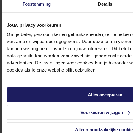
Toestemming
Details
In winkel­wagen
Jouw privacy voorkeuren
Om je beter, persoonlijker en gebruiksvriendelijker te helpen
GIGABYTE GP-P450B - Voeding
verzamelen wij persoonsgegevens. Door deze te analyseren 
ATX12V 2.31 - 80 PLUS Bronze - 450 Watt - 100-240 Volt wisselstroom V - Actieve
kunnen we nog beter inspelen op jouw interesses. Dit beteken
PFC - zwart
data gebruikt kan worden voor zowel niet-gepersonaliseerde
45,85
advertenties. De instellingen voor cookies kun je hieronder 
Incl. 21% BTW
cookies als je onze website blijft gebruiken.
In winkel­wagen
Stel jouw vragen aan onze klantenservice!
Alles accepteren
Heb je vragen over onze producten, diensten of service? Onze deskundige
Voorkeuren wijzigen
medewerker
s staan klaar om jouw vragen te beantwoorden en verwijzen je
door indien nodig.
Alleen noodzakelijke cookie
Onze klantenservice is via mail bereikbaar van maandag t/m vrijdag van 09.00