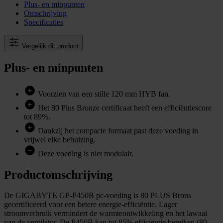
Plus- en minpunten
Omschrijving
Specificaties
Vergelijk dit product
Plus- en minpunten
Voorzien van een stille 120 mm HYB fan.
Het 80 Plus Bronze certificaat heeft een efficiëntiescore
tot 89%.
Dankzij het compacte formaat past deze voeding in
vrijwel elke behuizing.
Deze voeding is niet modulair.
Productomschrijving
De GIGABYTE GP-P450B pc-voeding is 80 PLUS Brons
gecertificeerd voor een betere energie-efficiëntie. Lager
stroomverbruik vermindert de warmteontwikkeling en het lawaai
van de ventilator. De P450B kan tot 85% efficiëntie bereiken (80