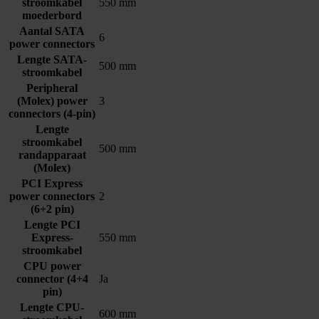
stroomkabel
550 mm
moederbord
Aantal SATA
6
power connectors
Lengte SATA-
500 mm
stroomkabel
Peripheral
(Molex) power
3
connectors (4-pin)
Lengte
stroomkabel
500 mm
randapparaat
(Molex)
PCI Express
power connectors
2
(6+2 pin)
Lengte PCI
Express-
550 mm
stroomkabel
CPU power
connector (4+4
Ja
pin)
Lengte CPU-
600 mm