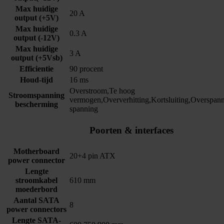
Max huidige
20 A
output (+5V)
Max huidige
0.3 A
output (-12V)
Max huidige
3 A
output (+5Vsb)
Efficientie
90 procent
Houd-tijd
16 ms
Overstroom,Te hoog
Stroomspanning
vermogen,Oververhitting,Kortsluiting,Overspan
bescherming
spanning
Poorten & interfaces
Motherboard
20+4 pin ATX
power connector
Lengte
stroomkabel
610 mm
moederbord
Aantal SATA
8
power connectors
Lengte SATA-