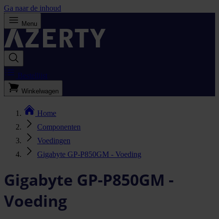
Ga naar de inhoud
Menu
Bestellijst
Winkelwagen
Home
Componenten
Voedingen
Gigabyte GP-P850GM - Voeding
Gigabyte GP-P850GM -
Voeding