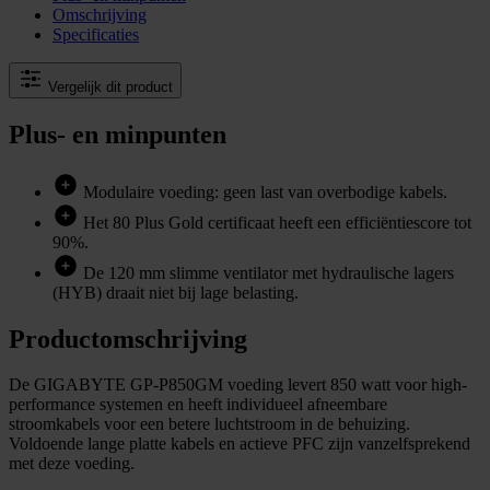
Omschrijving
Specificaties
Vergelijk dit product
Plus- en minpunten
Modulaire voeding: geen last van overbodige kabels.
Het 80 Plus Gold certificaat heeft een efficiëntiescore tot
90%.
De 120 mm slimme ventilator met hydraulische lagers
(HYB) draait niet bij lage belasting.
Productomschrijving
De GIGABYTE GP-P850GM voeding levert 850 watt voor high-
performance systemen en heeft individueel afneembare
stroomkabels voor een betere luchtstroom in de behuizing.
Voldoende lange platte kabels en actieve PFC zijn vanzelfsprekend
met deze voeding.