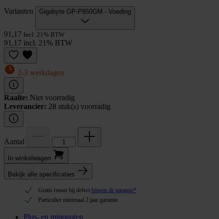
Varianten
Gigabyte GP-P850GM - Voeding
91,17
Incl. 21% BTW
91,17 incl. 21% BTW
2-3 werkdagen
Raalte:
Niet voorradig
Leverancier:
28 stuk(s) voorradig
Aantal
In winkel­wagen
Bekijk alle specificaties
Gratis retour bij defect
binnen de garantie*
Particulier minimaal 2 jaar garantie
Plus- en minpunten