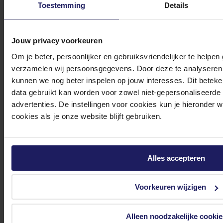
Toestemming
Details
ATX12V 2.4, ATX12V 2.31 - 80 PLUS Gold - 850 Watt - Modulair - 100-240V -
Actieve PFC - zwart
91,17
Jouw privacy voorkeuren
Incl. 21% BTW
Om je beter, persoonlijker en gebruiksvriendelijker te helpen
In winkel­wagen
verzamelen wij persoonsgegevens. Door deze te analyseren 
kunnen we nog beter inspelen op jouw interesses. Dit beteken
data gebruikt kan worden voor zowel niet-gepersonaliseerde
Stel jouw vragen aan onze klantenservice!
advertenties. De instellingen voor cookies kun je hieronder 
cookies als je onze website blijft gebruiken.
Heb je vragen over onze producten, diensten of service? Onze deskundige
medewerker
s staan klaar om jouw vragen te beantwoorden en verwijzen je
door indien nodig.
Onze klantenservice is via mail bereikbaar van maandag t/m vrijdag van 09.00
Alles accepteren
tot 17.00 uur en op zaterdag van 10.00 tot 15.00 uur.
Voorkeuren wijzigen
Alleen noodzakelijke cookie