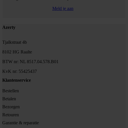
Meld je aan
Footer
Azerty
Tjalkstraat 4b
8102 HG Raalte
BTW nr: NL 8517.04.578.B01
KvK nr: 55425437
Klantenservice
Bestellen
Betalen
Bezorgen
Retouren
Garantie & reparatie