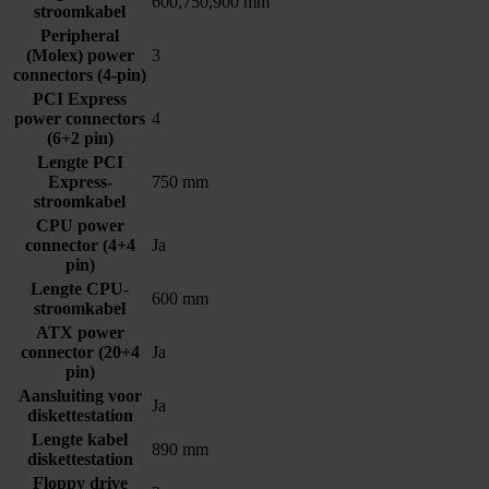
600,750,900 mm
stroomkabel
Peripheral
(Molex) power
3
connectors (4-pin)
PCI Express
power connectors
4
(6+2 pin)
Lengte PCI
Express-
750 mm
stroomkabel
CPU power
connector (4+4
Ja
pin)
Lengte CPU-
600 mm
stroomkabel
ATX power
connector (20+4
Ja
pin)
Aansluiting voor
Ja
diskettestation
Lengte kabel
890 mm
diskettestation
Floppy drive