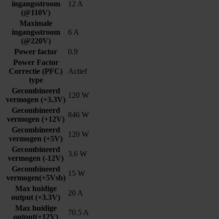
ingangsstroom
12 A
(@110V)
Maximale
ingangsstroom
6 A
(@220V)
Power factor
0.9
Power Factor
Correctie (PFC)
Actief
type
Gecombineerd
120 W
vermogen (+3.3V)
Gecombineerd
846 W
vermogen (+12V)
Gecombineerd
120 W
vermogen (+5V)
Gecombineerd
3.6 W
vermogen (-12V)
Gecombineerd
15 W
vermogen(+5Vsb)
Max huidige
20 A
output (+3.3V)
Max huidige
70.5 A
output(+12V)