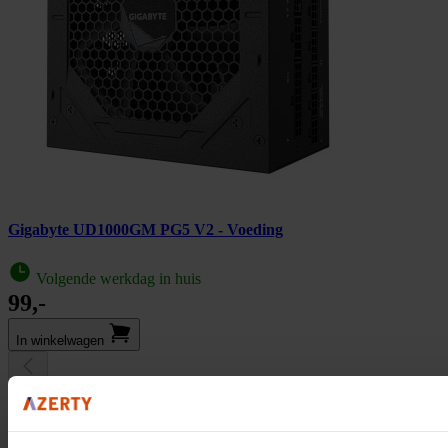
Gigabyte UD1000GM PG5 V2 - Voeding
Volgende werkdag in huis
99,-
In winkel­wagen
Gigabyte GP-P850GM - Voeding