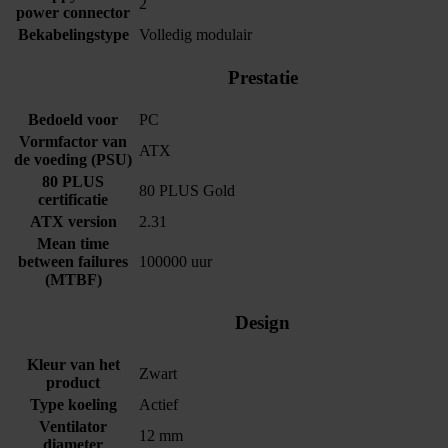
2
power connector
Bekabelingstype
Volledig modulair
Prestatie
Bedoeld voor
PC
Vormfactor van
ATX
de voeding (PSU)
80 PLUS
80 PLUS Gold
certificatie
ATX version
2.31
Mean time
between failures
100000 uur
(MTBF)
Design
Kleur van het
Zwart
product
Type koeling
Actief
Ventilator
12 mm
diameter