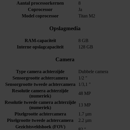
Aantal processorkernen
8
Coprocessor
Ja
Model coprocessor
Titan M2
Opslagmedia
RAM-capaciteit
8 GB
Interne opslagcapaciteit
128 GB
Camera
Type camera achterzijde
Dubbele camera
Sensorgrootte achtercamera
1/2 "
Sensorgrootte tweede achtercamera
1/3,1 "
Resolutie camera achterzijde
48 MP
(numeriek)
Resolutie tweede camera achterzijde
13 MP
(numeriek)
Pixelgrootte achtercamera
1.7 µm
Pixelgrootte tweede achtercamera
2.2 µm
Gezichtsveldshoek (FOV)
82 °