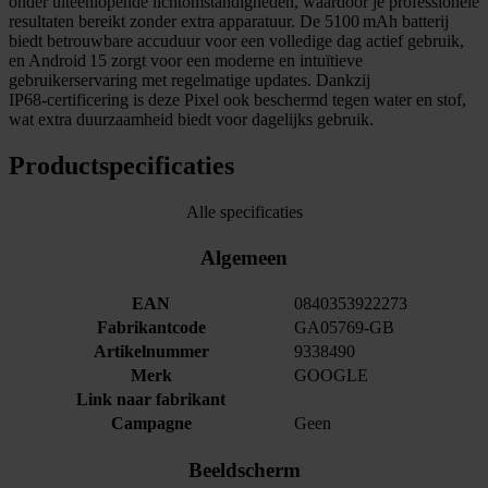
onder uiteenlopende lichtomstandigheden, waardoor je professionele
resultaten bereikt zonder extra apparatuur. De 5100 mAh batterij
biedt betrouwbare accuduur voor een volledige dag actief gebruik,
en Android 15 zorgt voor een moderne en intuïtieve
gebruikerservaring met regelmatige updates. Dankzij
IP68‑certificering is deze Pixel ook beschermd tegen water en stof,
wat extra duurzaamheid biedt voor dagelijks gebruik.
Productspecificaties
Alle specificaties
Algemeen
EAN
0840353922273
Fabrikantcode
GA05769-GB
Artikelnummer
9338490
Merk
GOOGLE
Link naar fabrikant
Campagne
Geen
Beeldscherm