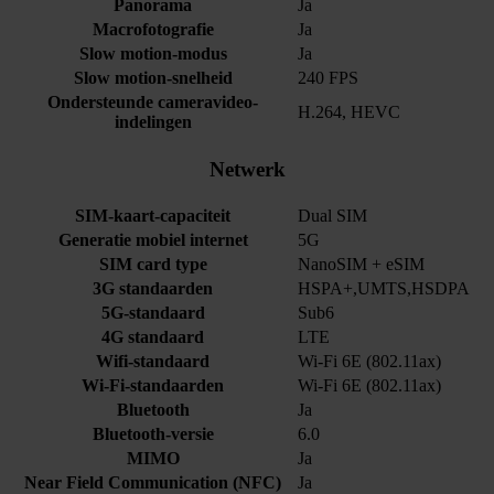
Panorama
Ja
Macrofotografie
Ja
Slow motion-modus
Ja
Slow motion-snelheid
240 FPS
Ondersteunde cameravideo-
H.264, HEVC
indelingen
Netwerk
SIM-kaart-capaciteit
Dual SIM
Generatie mobiel internet
5G
SIM card type
NanoSIM + eSIM
3G standaarden
HSPA+,UMTS,HSDPA
5G-standaard
Sub6
4G standaard
LTE
Wifi-standaard
Wi-Fi 6E (802.11ax)
Wi-Fi-standaarden
Wi-Fi 6E (802.11ax)
Bluetooth
Ja
Bluetooth-versie
6.0
MIMO
Ja
Near Field Communication (NFC)
Ja