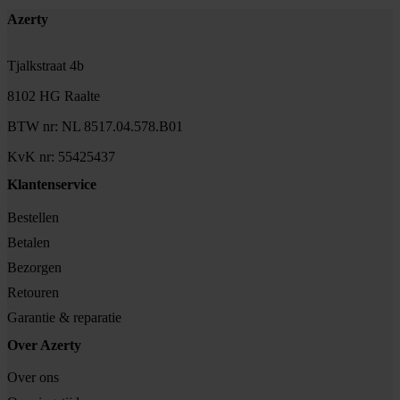
Footer
Azerty
Tjalkstraat 4b
8102 HG Raalte
BTW nr: NL 8517.04.578.B01
KvK nr: 55425437
Klantenservice
Bestellen
Betalen
Bezorgen
Retouren
Garantie & reparatie
Over Azerty
Over ons