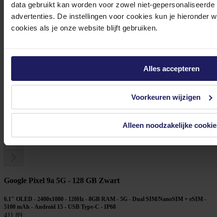
data gebruikt kan worden voor zowel niet-gepersonaliseerde
advertenties. De instellingen voor cookies kun je hieronder 
cookies als je onze website blijft gebruiken.
Alles accepteren
Verbatim Charge 'n' Go - Magnetische draadloze powerbank
Voorkeuren wijzigen
Volgende werkdag in huis
29,-
Alleen noodzakelijke cookie
In winkel­wagen
Google Pixel 9a 5G - 128 GB Zwart
6.1" OLED - 2400x1080 - 120Hz - 8GB RAM - 5G - Dual SIM/NanoSIM + eSIM -
5100 mAh - Android 15 - USB Type‑C - IP68
411,89