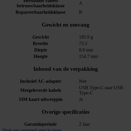
Herhaalde valtest
A
betrouwbaarheidsklasse
Repareerbaarheidsklasse
B
Gewicht en omvang
Gewicht
185.9 g
Breedte
73.3
Diepte
8.9 mm
Hoogte
154.7 mm
Inhoud van de verpakking
Inclusief AC-adapter
Nee
USB Type-C naar USB
Meegeleverde kabels
Type-C
SIM kaart uitwerppin
Ja
Overige specificaties
Garantieperiode
2 Jaar
Druk om carrousel over te slaan