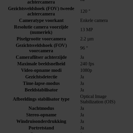
achtercamera
Gezichtsveldshoek (FOV) tweede
120 °
achtercamera
Cameratype voorkant
Enkele camera
Resolutie camera voorzijde
13 MP
(numeriek)
Pixelgrootte voorcamera
2.2 µm
Gezichtsveldshoek (FOV)
96 °
voorcamera
Cameraflitser achterzijde
Ja
Maximale beeldsnelheid
240 fps
Video-opname modi
1080p
Gezichtsdetectie
Ja
Time-lapse-modus
Ja
Beeldstabilisator
Ja
Optical Image
Afbeeldings stabilisator type
Stabilization (OIS)
Nachtmodus
Ja
Stereo-opname
Ja
Windruisonderdrukking
Ja
Portretstand
Ja