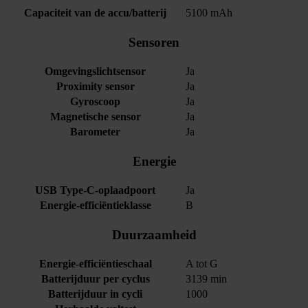
Capaciteit van de accu/batterij
5100 mAh
Sensoren
Omgevingslichtsensor
Ja
Proximity sensor
Ja
Gyroscoop
Ja
Magnetische sensor
Ja
Barometer
Ja
Energie
USB Type-C-oplaadpoort
Ja
Energie-efficiëntieklasse
B
Duurzaamheid
Energie-efficiëntieschaal
A tot G
Batterijduur per cyclus
3139 min
Batterijduur in cycli
1000