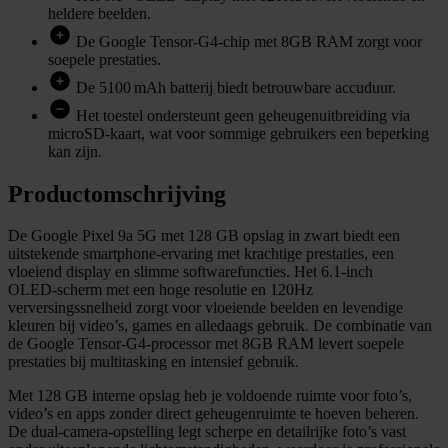
heldere beelden.
De Google Tensor‑G4‑chip met 8GB RAM zorgt voor
soepele prestaties.
De 5100 mAh batterij biedt betrouwbare accuduur.
Het toestel ondersteunt geen geheugenuitbreiding via
microSD‑kaart, wat voor sommige gebruikers een beperking
kan zijn.
Productomschrijving
De Google Pixel 9a 5G met 128 GB opslag in zwart biedt een
uitstekende smartphone‑ervaring met krachtige prestaties, een
vloeiend display en slimme softwarefuncties. Het 6.1‑inch
OLED‑scherm met een hoge resolutie en 120Hz
verversingssnelheid zorgt voor vloeiende beelden en levendige
kleuren bij video’s, games en alledaags gebruik. De combinatie van
de Google Tensor‑G4‑processor met 8GB RAM levert soepele
prestaties bij multitasking en intensief gebruik.
Met 128 GB interne opslag heb je voldoende ruimte voor foto’s,
video’s en apps zonder direct geheugenruimte te hoeven beheren.
De dual‑camera‑opstelling legt scherpe en detailrijke foto’s vast