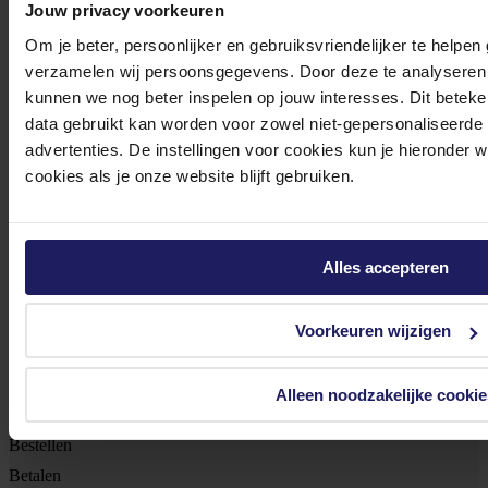
Jouw privacy voorkeuren
Meld je aan voor onze nieuwsbrief!
Om je beter, persoonlijker en gebruiksvriendelijker te helpen
verzamelen wij persoonsgegevens. Door deze te analyseren 
Ontvang als eerste de beste deals in je inbox
kunnen we nog beter inspelen op jouw interesses. Dit beteken
data gebruikt kan worden voor zowel niet-gepersonaliseerde
Meld je aan
advertenties. De instellingen voor cookies kun je hieronder 
cookies als je onze website blijft gebruiken.
Footer
Azerty
Tjalkstraat 4b
Alles accepteren
8102 HG Raalte
Voorkeuren wijzigen
BTW nr: NL 8517.04.578.B01
KvK nr: 55425437
Alleen noodzakelijke cookie
Klantenservice
Bestellen
Betalen