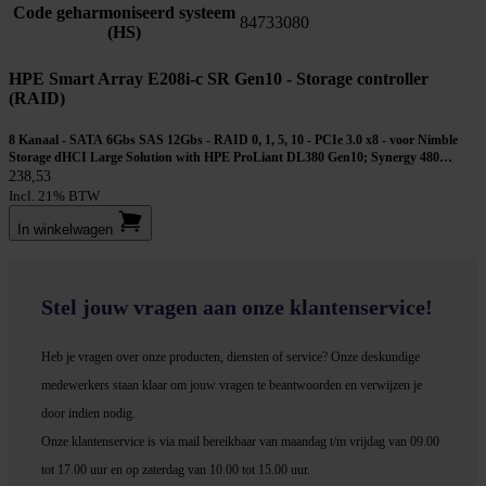
Code geharmoniseerd systeem
84733080
(HS)
HPE Smart Array E208i-c SR Gen10 - Storage controller
(RAID)
8 Kanaal - SATA 6Gbs SAS 12Gbs - RAID 0, 1, 5, 10 - PCIe 3.0 x8 - voor Nimble
Storage dHCI Large Solution with HPE ProLiant DL380 Gen10; Synergy 480
Gen10
238,53
Incl. 21% BTW
In winkel­wagen
Stel jouw vragen aan onze klantenservice!
Heb je vragen over onze producten, diensten of service? Onze deskundige
medewerker
s staan klaar om jouw vragen te beantwoorden en verwijzen je
door indien nodig.
Onze klantenservice is via mail bereikbaar van maandag t/m vrijdag van 09.00
tot 17.00 uur en op zaterdag van 10.00 tot 15.00 uur.