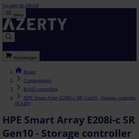
Ga naar de inhoud
Menu
Bestellijst
Winkelwagen
Home
Componenten
RAID controllers
HPE Smart Array E208i-c SR Gen10 - Storage controller
(RAID)
HPE Smart Array E208i-c SR
Gen10 - Storage controller