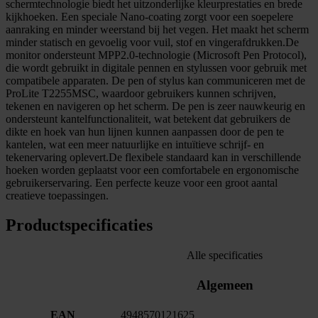
schermtechnologie biedt het uitzonderlijke kleurprestaties en brede
kijkhoeken. Een speciale Nano-coating zorgt voor een soepelere
aanraking en minder weerstand bij het vegen. Het maakt het scherm
minder statisch en gevoelig voor vuil, stof en vingerafdrukken.
De
monitor ondersteunt MPP2.0-technologie (Microsoft Pen Protocol),
die wordt gebruikt in digitale pennen en stylussen voor gebruik met
compatibele apparaten. De pen of stylus kan communiceren met de
ProLite T2255MSC, waardoor gebruikers kunnen schrijven,
tekenen en navigeren op het scherm. De pen is zeer nauwkeurig en
ondersteunt kantelfunctionaliteit, wat betekent dat gebruikers de
dikte en hoek van hun lijnen kunnen aanpassen door de pen te
kantelen, wat een meer natuurlijke en intuïtieve schrijf- en
tekenervaring oplevert.
De flexibele standaard kan in verschillende
hoeken worden geplaatst voor een comfortabele en ergonomische
gebruikerservaring. Een perfecte keuze voor een groot aantal
creatieve toepassingen.
Productspecificaties
Alle specificaties
Algemeen
EAN
4948570121625