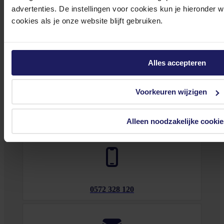
advertenties. De instellingen voor cookies kun je hieronder 
medewerker
s staan klaar om jouw vragen te beantwoorden en verwijzen je
cookies als je onze website blijft gebruiken.
door indien nodig.
Onze klantenservice is via mail bereikbaar van maandag t/m vrijdag van 09.00
tot 17.00 uur en op zaterdag van 10.00 tot 15.00 uur.
Alles accepteren
Voorkeuren wijzigen
Bekijk onze veelgestelde vragen
Alleen noodzakelijke cookie
0572 328 120