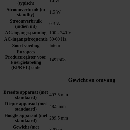
16 W
(typisch)
Stroomverbruik (in
1.5 W
standby)
Stroomverbruik
0.3 W
(indien uit)
AC-ingangsspanning
100 - 240 V
AC-ingangsfrequentie
50/60 Hz
Soort voeding
Intern
Europees
Productregister voor
1497508
Energielabeling
(EPREL) code
Gewicht en omvang
Breedte apparaat (met
493.5 mm
standaard)
Diepte apparaat (met
48.5 mm
standaard)
Hoogte apparaat (met
289.5 mm
standaard)
Gewicht (met
3200 g