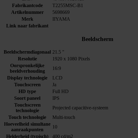
Fabrikantcode
T2255MSC-B1
Artikelnummer
5698669
Merk
IIYAMA
Link naar fabrikant
Beeldscherm
Beeldschermdiagonaal
21.5 "
Resolutie
1920 x 1080 Pixels
Oorspronkelijke
16:9
beeldverhouding
Display technologie
LCD
Touchscreen
Ja
HD type
Full HD
Soort paneel
IPS
Touchscreen
Projected capacitive-systeem
technologie
Touch technologie
Multi-touch
Hoeveelheid simultane
10
aanraakpunten
Helderheid (typisch)
400 cd/m2