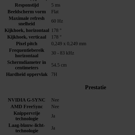
Responstijd
5 ms
Beeldscherm vorm
Flat
Maximale refresh
60 Hz
snelheid
Kijkhoek, horizontaal
178 °
Kijkhoek, verticaal
178 °
Pixel pitch
0,249 x 0,249 mm
Frequentiebereik
30 - 83 kHz
horizontaal
Schermdiameter in
54.5 cm
centimeters
Hardheid oppervlak
7H
Prestatie
NVIDIA G-SYNC
Nee
AMD FreeSync
Nee
Knippervrije
Ja
technologie
Laag-blauw-licht-
Ja
technologie