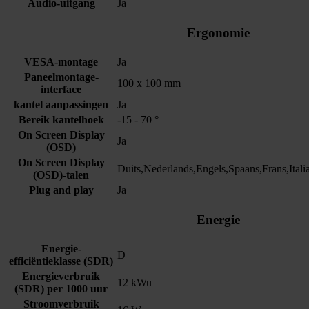
Audio-uitgang
Ja
Ergonomie
VESA-montage
Ja
Paneelmontage-
100 x 100 mm
interface
kantel aanpassingen
Ja
Bereik kantelhoek
-15 - 70 °
On Screen Display
Ja
(OSD)
On Screen Display
Duits,Nederlands,Engels,Spaans,Frans,Itali
(OSD)-talen
Plug and play
Ja
Energie
Energie-
D
efficiëntieklasse (SDR)
Energieverbruik
12 kWu
(SDR) per 1000 uur
Stroomverbruik