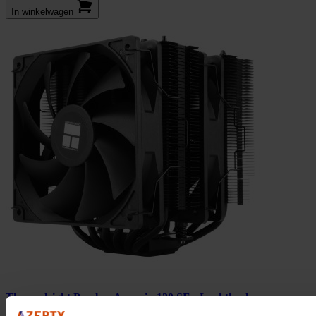
In winkel­wagen
Thermalright Peerless Assassin 120 SE - Luchtkoeler