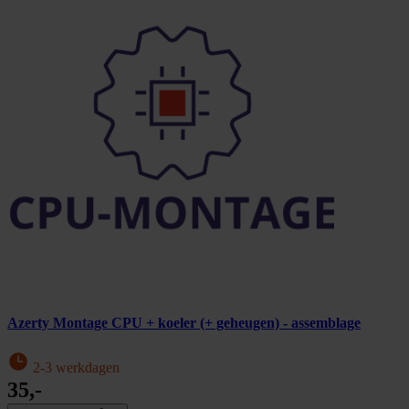
Azerty Montage CPU + koeler (+ geheugen) - assemblage
2-3 werkdagen
35,-