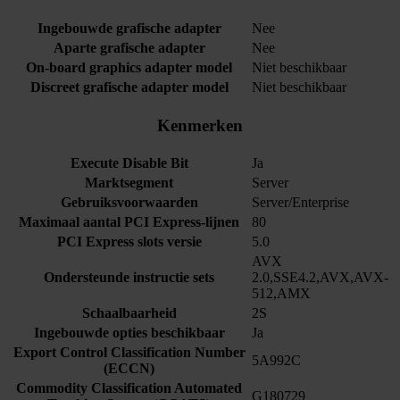
Ingebouwde grafische adapter
Nee
Aparte grafische adapter
Nee
On-board graphics adapter model
Niet beschikbaar
Discreet grafische adapter model
Niet beschikbaar
Kenmerken
Execute Disable Bit
Ja
Marktsegment
Server
Gebruiksvoorwaarden
Server/Enterprise
Maximaal aantal PCI Express-lijnen
80
PCI Express slots versie
5.0
AVX
Ondersteunde instructie sets
2.0,SSE4.2,AVX,AVX-
512,AMX
Schaalbaarheid
2S
Ingebouwde opties beschikbaar
Ja
Export Control Classification Number
5A992C
(ECCN)
Commodity Classification Automated
G180729