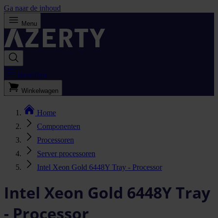
Ga naar de inhoud
Menu
Bestellijst
Winkelwagen
Home
Componenten
Processoren
Server processoren
Intel Xeon Gold 6448Y Tray - Processor
Intel Xeon Gold 6448Y Tray
- Processor