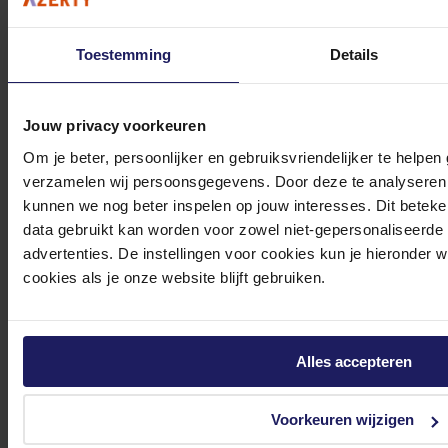
Volgende werkdag in huis
49,-
Toestemming
Details
In winkel­wagen
Jouw privacy voorkeuren
Om je beter, persoonlijker en gebruiksvriendelijker te helpen
verzamelen wij persoonsgegevens. Door deze te analyseren 
Intel Xeon Gold 6448Y Tray - Processor
kunnen we nog beter inspelen op jouw interesses. Dit beteken
data gebruikt kan worden voor zowel niet-gepersonaliseerde
Socket 4677 - Tot 4.1 GHz - 32-kern - 64 threads - 60 MB cache - Tray
3.689,60
advertenties. De instellingen voor cookies kun je hieronder 
Incl. 21% BTW
cookies als je onze website blijft gebruiken.
In winkel­wagen
Alles accepteren
Stel jouw vragen aan onze klantenservice!
Heb je vragen over onze producten, diensten of service? Onze deskundige
Voorkeuren wijzigen
medewerker
s staan klaar om jouw vragen te beantwoorden en verwijzen je