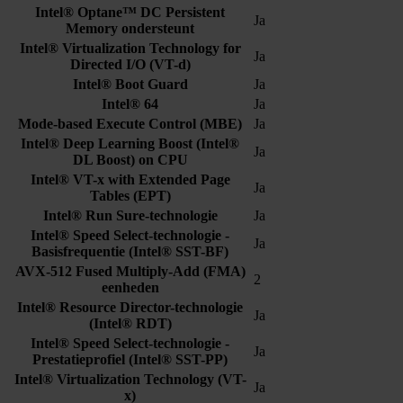
Intel® Optane™ DC Persistent
Ja
Memory ondersteunt
Intel® Virtualization Technology for
Ja
Directed I/O (VT-d)
Intel® Boot Guard
Ja
Intel® 64
Ja
Mode-based Execute Control (MBE)
Ja
Intel® Deep Learning Boost (Intel®
Ja
DL Boost) on CPU
Intel® VT-x with Extended Page
Ja
Tables (EPT)
Intel® Run Sure-technologie
Ja
Intel® Speed Select-technologie -
Ja
Basisfrequentie (Intel® SST-BF)
AVX-512 Fused Multiply-Add (FMA)
2
eenheden
Intel® Resource Director-technologie
Ja
(Intel® RDT)
Intel® Speed Select-technologie -
Ja
Prestatieprofiel (Intel® SST-PP)
Intel® Virtualization Technology (VT-
Ja
x)