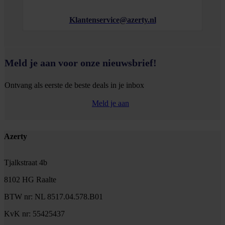
Klantenservice@azerty.nl
Meld je aan voor onze nieuwsbrief!
Ontvang als eerste de beste deals in je inbox
Meld je aan
Footer
Azerty
Tjalkstraat 4b
8102 HG Raalte
BTW nr: NL 8517.04.578.B01
KvK nr: 55425437