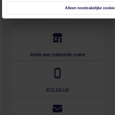
door indien nodig.
Alleen noodzakelijke cookie
Onze klantenservice is via mail bereikbaar van maandag t/m vrijdag van 09.00
tot 17.00 uur en op zaterdag van 10.00 tot 15.00 uur.
Bekijk onze veelgestelde vragen
0572 328 120