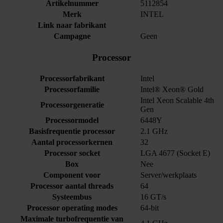
Artikelnummer
5112854
Merk
INTEL
Link naar fabrikant
Campagne
Geen
Processor
Processorfabrikant
Intel
Processorfamilie
Intel® Xeon® Gold
Intel Xeon Scalable 4th
Processorgeneratie
Gen
Processormodel
6448Y
Basisfrequentie processor
2.1 GHz
Aantal processorkernen
32
Processor socket
LGA 4677 (Socket E)
Box
Nee
Component voor
Server/werkplaats
Processor aantal threads
64
Systeembus
16 GT/s
Processor operating modes
64-bit
Maximale turbofrequentie van