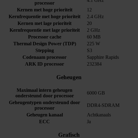
4.1 GHz
processor
Kernen met hoge prioriteit
12
Kernfrequentie met hoge prioriteit
2.4 GHz
Kernen met lage prioriteit
20
Kernfrequentie met lage prioriteit
2 GHz
Processor cache
60 MB
Thermal Design Power (TDP)
225 W
Stepping
S3
Codenaam processor
Sapphire Rapids
ARK ID processor
232384
Geheugen
Maximaal intern geheugen
6000 GB
ondersteund door processor
Geheugentypen ondersteund door
DDR4-SDRAM
processor
Geheugen kanaal
Achtkanaals
ECC
Ja
Grafisch