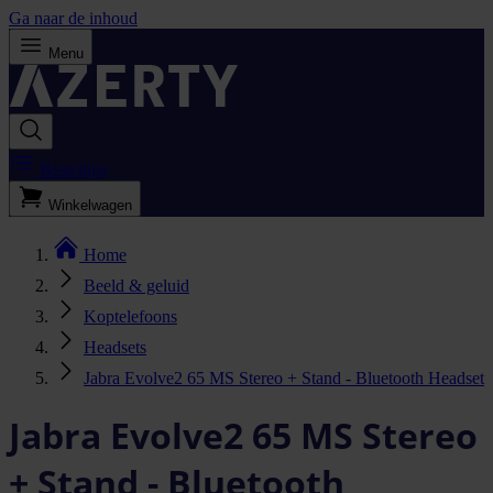
Ga naar de inhoud
Menu
Bestellijst
Winkelwagen
Home
Beeld & geluid
Koptelefoons
Headsets
Jabra Evolve2 65 MS Stereo + Stand - Bluetooth Headset
Jabra Evolve2 65 MS Stereo
+ Stand - Bluetooth