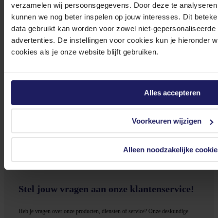
verzamelen wij persoonsgegevens. Door deze te analyseren 
kunnen we nog beter inspelen op jouw interesses. Dit beteken
Volgende werkdag in huis
data gebruikt kan worden voor zowel niet-gepersonaliseerde
212,23
advertenties. De instellingen voor cookies kun je hieronder 
cookies als je onze website blijft gebruiken.
In winkel­wagen
Alles accepteren
Jabra Evolve2 65 MS Stereo + Stand - Bluetooth Headset
Voorkeuren wijzigen
op oor - draadloos - USB - noise isolating - zwart
187,67
Incl. 21% BTW
Alleen noodzakelijke cookie
In winkel­wagen
Stel jouw vragen aan onze klantenservice!
Heb je vragen over onze producten, diensten of service? Onze deskundige