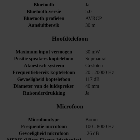
Bluetooth
Ja
Bluetooth-versie
5.0
Bluetooth-profielen
AVRCP
Aansluitbereik
30 m
Hoofdtelefoon
Maximum input vermogen
30 mW
Positie speakers koptelefoon
Supraaural
Akoestisch systeem
Gesloten
Frequentiebereik koptelefoon
20 - 20000 Hz
Gevoeligheid koptelefoon
117 dB
Diameter van de luidspreker
40 mm
Ruisonderdrukking
Ja
Microfoon
Microfoontype
Boom
Frequentie microfoon
100 - 8000 Hz
Gevoeligheid microfoon
-26 dB