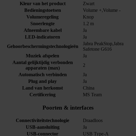
Kleur van het product
Zwart
Bedieningstoetsen
Volume +,Volume -
Volumeregeling
Knop
Snoerlengte
1.2 m
Afneembare kabel
Ja
LED-indicatoren
Ja
Jabra PeakStop,Jabra
Gehoorbeschermingstechnologieën
Safetone G616
Muziek afspelen
Ja
Aantal gelijktijdig verbonden
2
apparaten (max)
Automatisch verbinden
Ja
Plug and play
Ja
Land van herkomst
China
Certificering
MS Team
Poorten & interfaces
Connectiviteitstechnologie
Draadloos
USB-aansluiting
Ja
USB-connector
USB Type-A