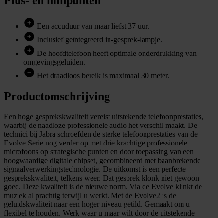
Plus- en minpunten
Een accuduur van maar liefst 37 uur.
Inclusief geïntegreerd in-gesprek-lampje.
De hoofdtelefoon heeft optimale onderdrukking van
omgevingsgeluiden.
Het draadloos bereik is maximaal 30 meter.
Productomschrijving
Een hoge gesprekskwaliteit vereist uitstekende telefoonprestaties,
waarbij de naadloze professionele audio het verschil maakt. De
technici bij Jabra schroefden de sterke telefoonprestaties van de
Evolve Serie nog verder op met drie krachtige professionele
microfoons op strategische punten en door toepassing van een
hoogwaardige digitale chipset, gecombineerd met baanbrekende
signaalverwerkingstechnologie. De uitkomst is een perfecte
gesprekskwaliteit, telkens weer. Dat gesprek klonk niet gewoon
goed. Deze kwaliteit is de nieuwe norm. Via de Evolve klinkt de
muziek al prachtig terwijl u werkt. Met de Evolve2 is de
geluidskwaliteit naar een hoger niveau getild. Gemaakt om u
flexibel te houden. Werk waar u maar wilt door de uitstekende