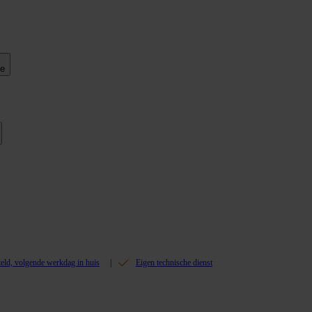
ie
teld, volgende werkdag in huis
Eigen technische dienst