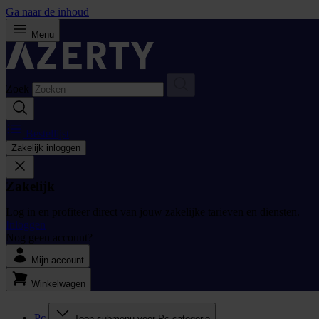
Ga naar de inhoud
Menu
Zoek
Bestellijst
Zakelijk inloggen
Zakelijk
Log in en profiteer direct van jouw zakelijke tarieven en diensten.
Inloggen
Nog geen account?
Mijn account
Winkelwagen
Pc
Toon submenu voor Pc categorie