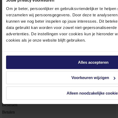
Jouw privacy voorkeuren
Meld je aan voor onze nieuwsbrief!
Om je beter, persoonlijker en gebruiksvriendelijker te helpen
verzamelen wij persoonsgegevens. Door deze te analyseren 
Ontvang als eerste de beste deals in je inbox
kunnen we nog beter inspelen op jouw interesses. Dit beteken
data gebruikt kan worden voor zowel niet-gepersonaliseerde
Meld je aan
advertenties. De instellingen voor cookies kun je hieronder 
cookies als je onze website blijft gebruiken.
Footer
Azerty
Tjalkstraat 4b
Alles accepteren
8102 HG Raalte
Voorkeuren wijzigen
BTW nr: NL 8517.04.578.B01
KvK nr: 55425437
Alleen noodzakelijke cookie
Klantenservice
Bestellen
Betalen