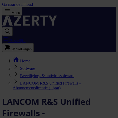
Ga naar de inhoud
Menu
Bestellijst
Winkelwagen
Home
Software
Beveiliging- & antivirussoftware
LANCOM R&S Unified Firewalls -
Abonnementslicentie (1 jaar)
LANCOM R&S Unified
Firewalls -