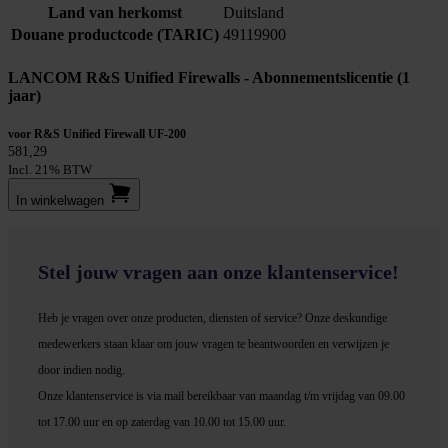
Land van herkomst
Duitsland
Douane productcode (TARIC)
49119900
LANCOM R&S Unified Firewalls - Abonnementslicentie (1
jaar)
voor R&S Unified Firewall UF-200
581,29
Incl. 21% BTW
In winkel­wagen
Stel jouw vragen aan onze klantenservice!
Heb je vragen over onze producten, diensten of service? Onze deskundige
medewerker
s staan klaar om jouw vragen te beantwoorden en verwijzen je
door indien nodig.
Onze klantenservice is via mail bereikbaar van maandag t/m vrijdag van 09.00
tot 17.00 uur en op zaterdag van 10.00 tot 15.00 uur.