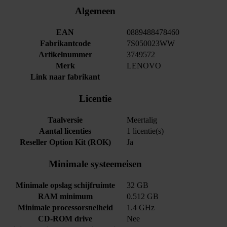
Algemeen
EAN
0889488478460
Fabrikantcode
7S050023WW
Artikelnummer
3749572
Merk
LENOVO
Link naar fabrikant
Licentie
Taalversie
Meertalig
Aantal licenties
1 licentie(s)
Reseller Option Kit (ROK)
Ja
Minimale systeemeisen
Minimale opslag schijfruimte
32 GB
RAM minimum
0.512 GB
Minimale processorsnelheid
1.4 GHz
CD-ROM drive
Nee