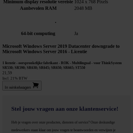
Minimum display resolutie vereiste
1024 x 768 Pixels
Aanbevolen RAM
2048 MB
.
64-bit computing
Ja
Microsoft Windows Server 2019 Datacenter downgrade to
Microsoft Windows Server 2016 - Licentie
1 licentie - oorspronkelijke fabrikant - ROK - Multilingual - voor ThinkSystem
SR530; SR590; SR630; SR645; SR650; SR665; ST550
21,59
Incl. 21% BTW
In winkel­wagen
Stel jouw vragen aan onze klantenservice!
Heb je vragen over onze producten, diensten of service? Onze deskundige
medewerker
s staan klaar om jouw vragen te beantwoorden en verwijzen je