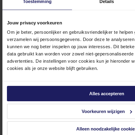
Toestemming
Details
Klantenservice@azerty.nl
Jouw privacy voorkeuren
Om je beter, persoonlijker en gebruiksvriendelijker te helpen
Meld je aan voor onze nieuwsbrief!
verzamelen wij persoonsgegevens. Door deze te analyseren 
kunnen we nog beter inspelen op jouw interesses. Dit beteken
Ontvang als eerste de beste deals in je inbox
data gebruikt kan worden voor zowel niet-gepersonaliseerde
advertenties. De instellingen voor cookies kun je hieronder 
Meld je aan
cookies als je onze website blijft gebruiken.
Footer
Azerty
Alles accepteren
Tjalkstraat 4b
8102 HG Raalte
Voorkeuren wijzigen
BTW nr: NL 8517.04.578.B01
KvK nr: 55425437
Alleen noodzakelijke cookie