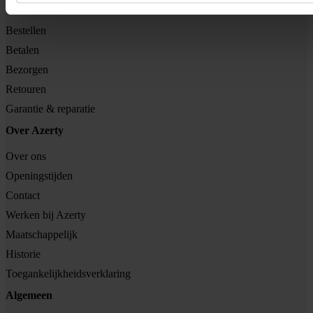
Klantenservice
Bestellen
Betalen
Bezorgen
Retouren
Garantie & reparatie
Over Azerty
Over ons
Openingstijden
Contact
Werken bij Azerty
Maatschappelijk
Historie
Toegankelijkheidsverklaring
Algemeen