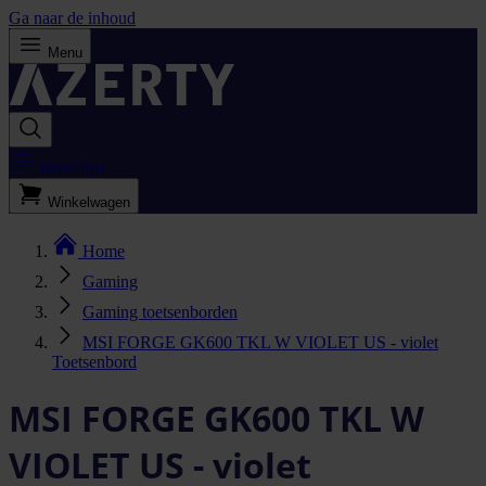
Ga naar de inhoud
Menu
Bestellijst
Winkelwagen
Home
Gaming
Gaming toetsenborden
MSI FORGE GK600 TKL W VIOLET US - violet
Toetsenbord
MSI FORGE GK600 TKL W
VIOLET US - violet