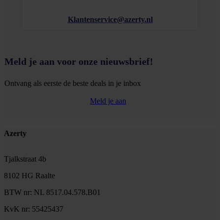
Klantenservice@azerty.nl
Meld je aan voor onze nieuwsbrief!
Ontvang als eerste de beste deals in je inbox
Meld je aan
Footer
Azerty
Tjalkstraat 4b
8102 HG Raalte
BTW nr: NL 8517.04.578.B01
KvK nr: 55425437