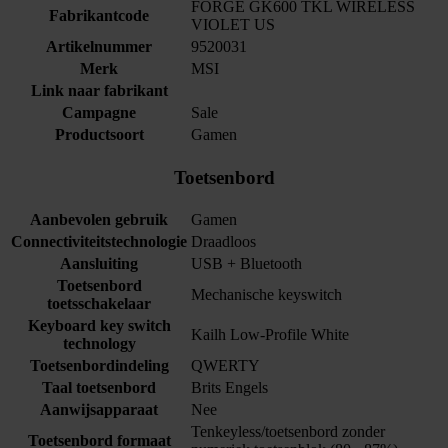
FORGE GK600 TKL WIRELESS
Fabrikantcode
VIOLET US
Artikelnummer
9520031
Merk
MSI
Link naar fabrikant
Campagne
Sale
Productsoort
Gamen
Toetsenbord
Aanbevolen gebruik
Gamen
Connectiviteitstechnologie
Draadloos
Aansluiting
USB + Bluetooth
Toetsenbord
Mechanische keyswitch
toetsschakelaar
Keyboard key switch
Kailh Low-Profile White
technology
Toetsenbordindeling
QWERTY
Taal toetsenbord
Brits Engels
Aanwijsapparaat
Nee
Tenkeyless/toetsenbord zonder
Toetsenbord formaat