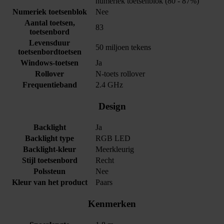
numeriek toetsenblok (80 - 87%)
Numeriek toetsenblok
Nee
Aantal toetsen,
83
toetsenbord
Levensduur
50 miljoen tekens
toetsenbordtoetsen
Windows-toetsen
Ja
Rollover
N-toets rollover
Frequentieband
2.4 GHz
Design
Backlight
Ja
Backlight type
RGB LED
Backlight-kleur
Meerkleurig
Stijl toetsenbord
Recht
Polssteun
Nee
Kleur van het product
Paars
Kenmerken