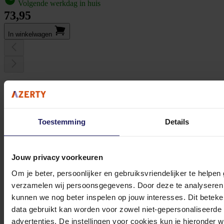
Volgende werkdag in huis
73,95
In winkel­wagen
MSI FORGE GK600 TKL W VIOLET US - violet Toetsenbord
draadloos - 2.4GHz - Bluetooth - USB-C - tenkeyless - hot-swappable - mechanische
linear switches - RGB - US-layout
Toestemming
Details
70,02
Incl. 21% BTW
In winkel­wagen
Jouw privacy voorkeuren
Om je beter, persoonlijker en gebruiksvriendelijker te helpen
Stel jouw vragen aan onze klantenservice!
verzamelen wij persoonsgegevens. Door deze te analyseren 
kunnen we nog beter inspelen op jouw interesses. Dit beteken
Heb je vragen over onze producten, diensten of service? Onze deskundige
data gebruikt kan worden voor zowel niet-gepersonaliseerde
medewerker
s staan klaar om jouw vragen te beantwoorden en verwijzen je
advertenties. De instellingen voor cookies kun je hieronder 