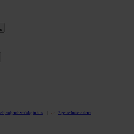
ie
teld, volgende werkdag in huis
Eigen technische dienst