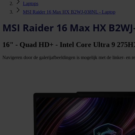
Laptops
MSI Raider 16 Max HX B2WJ-038NL - Laptop
MSI Raider 16 Max HX B2WJ
16" - Quad HD+ - Intel Core Ultra 9 27
Navigeren door de galerijafbeeldingen is mogelijk met de linker- en rec