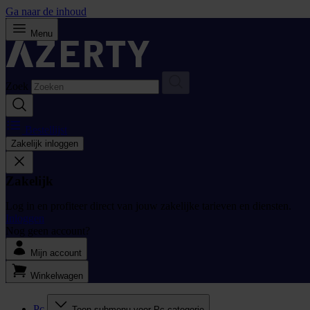
Ga naar de inhoud
Menu
Zoek
Bestellijst
Zakelijk inloggen
Zakelijk
Log in en profiteer direct van jouw zakelijke tarieven en diensten.
Inloggen
Nog geen account?
Mijn account
Winkelwagen
Pc
Toon submenu voor Pc categorie