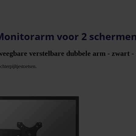
onitorarm voor 2 scherme
weegbare verstelbare dubbele arm - zwart -
hterpijltjestoetsen.