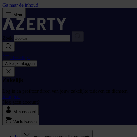
Ga naar de inhoud
Menu
Zoek
Bestellijst
Zakelijk inloggen
Zakelijk
Log in en profiteer direct van jouw zakelijke tarieven en diensten.
Inloggen
Nog geen account?
Mijn account
Winkelwagen
Pc
Toon submenu voor Pc categorie