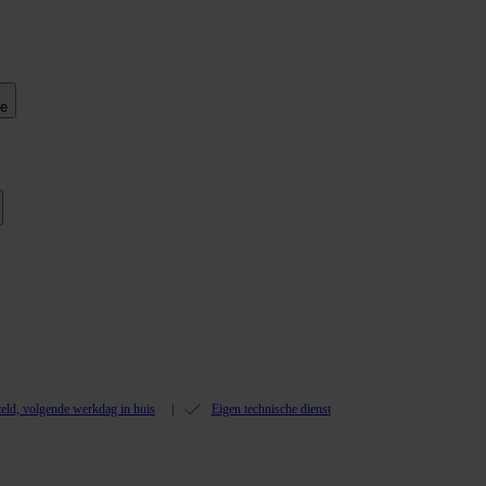
ie
teld, volgende werkdag in huis
Eigen technische dienst