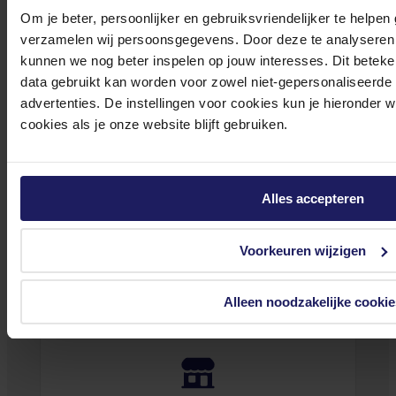
beugeladapter)
Om je beter, persoonlijker en gebruiksvriendelijker te helpen
verzamelen wij persoonsgegevens. Door deze te analyseren 
voor LCD-scherm - schermgrootte: 42"-86"
kunnen we nog beter inspelen op jouw interesses. Dit beteken
53,64
Incl. 21% BTW
data gebruikt kan worden voor zowel niet-gepersonaliseerde
advertenties. De instellingen voor cookies kun je hieronder 
In winkel­wagen
cookies als je onze website blijft gebruiken.
Stel jouw vragen aan onze klantenservice!
Alles accepteren
Heb je vragen over onze producten, diensten of service? Onze deskundige
medewerker
s staan klaar om jouw vragen te beantwoorden en verwijzen je
Voorkeuren wijzigen
door indien nodig.
Onze klantenservice is via mail bereikbaar van maandag t/m vrijdag van 09.00
Alleen noodzakelijke cookie
tot 17.00 uur en op zaterdag van 10.00 tot 15.00 uur.