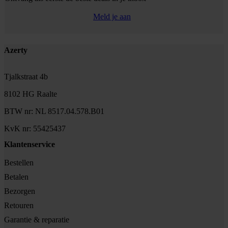
Meld je aan
Footer
Azerty
Tjalkstraat 4b
8102 HG Raalte
BTW nr: NL 8517.04.578.B01
KvK nr: 55425437
Klantenservice
Bestellen
Betalen
Bezorgen
Retouren
Garantie & reparatie