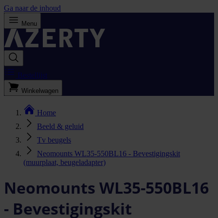
Ga naar de inhoud
Menu
Bestellijst
Winkelwagen
Home
Beeld & geluid
Tv beugels
Neomounts WL35-550BL16 - Bevestigingskit
(muurplaat, beugeladapter)
Neomounts WL35-550BL16
- Bevestigingskit