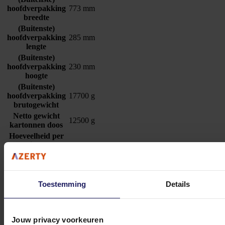
hoofdverpakking
773 mm
breedte
(Buitenste)
hoofdverpakking
285 mm
lengte
(Buitenste)
hoofdverpakking
230 mm
hoogte
(Buitenste)
hoofdverpakking
17700 g
brutogewicht
Netto gewicht
12500 g
kartonnen doos
Hoeveelheid per
(buitenste)
6 stuk(s)
hoofdverpakking
Code
geharmoniseerd
7326909890
systeem (HS)
Toestemming
Details
Producten per
144 stuk(s)
pallet (EU)
Jouw privacy voorkeuren
Neomounts WL35-550BL16 - Bevestigingskit (muurplaat,