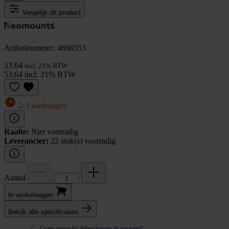
Vergelijk dit product
Artikelnummer: 4668553
53,64
Incl. 21% BTW
53,64 incl. 21% BTW
2-3 werkdagen
Raalte:
Niet voorradig
Leverancier:
22 stuk(s) voorradig
Aantal
In winkel­wagen
Bekijk alle specificaties
Gratis retour bij defect
binnen de garantie*