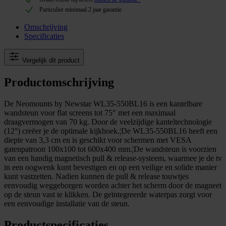
Particulier minimaal 2 jaar garantie
Omschrijving
Specificaties
Vergelijk dit product
Productomschrijving
De Neomounts by Newstar WL35-550BL16 is een kantelbare
wandsteun voor flat screens tot 75" met een maximaal
draagvermogen van 70 kg. Door de veelzijdige kanteltechnologie
(12°) creëer je de optimale kijkhoek.¦De WL35-550BL16 heeft een
diepte van 3,3 cm en is geschikt voor schermen met VESA
gatenpatroon 100x100 tot 600x400 mm.¦De wandsteun is voorzien
van een handig magnetisch pull & release-systeem, waarmee je de tv
in een oogwenk kunt bevestigen en op een veilige en solide manier
kunt vastzetten. Nadien kunnen de pull & release touwtjes
eenvoudig weggeborgen worden achter het scherm door de magneet
op de steun vast te klikken. De geïntegreerde waterpas zorgt voor
een eenvoudige installatie van de steun.
Productspecificaties