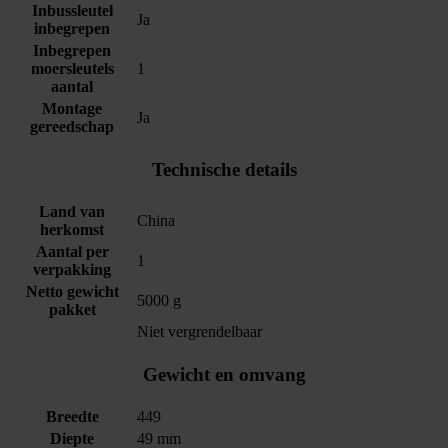
Inbussleutel
Ja
inbegrepen
Inbegrepen
moersleutels
1
aantal
Montage
Ja
gereedschap
Technische details
Land van
China
herkomst
Aantal per
1
verpakking
Netto gewicht
5000 g
pakket
Niet vergrendelbaar
Gewicht en omvang
Breedte
449
Diepte
49 mm