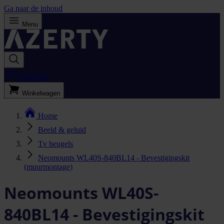
Ga naar de inhoud
Menu
Bestellijst
Winkelwagen
Home
Beeld & geluid
Tv beugels
Neomounts WL40S-840BL14 - Bevestigingskit
(muurmontage)
Neomounts WL40S-
840BL14 - Bevestigingskit