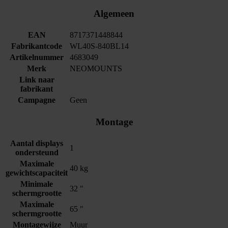
Algemeen
EAN
8717371448844
Fabrikantcode
WL40S-840BL14
Artikelnummer
4683049
Merk
NEOMOUNTS
Link naar
fabrikant
Campagne
Geen
Montage
Aantal displays
1
ondersteund
Maximale
40 kg
gewichtscapaciteit
Minimale
32 "
schermgrootte
Maximale
65 "
schermgrootte
Montagewijze
Muur