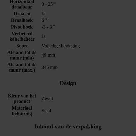
Horizontaal
0 - 25 °
draaibaar
Draaien
Ja
Draaihoek
6 °
Pivot hoek
-3 - 3 °
Verbeterd
Ja
kabelbeheer
Soort
Volledige beweging
Afstand tot de
49 mm
muur (min)
Afstand tot de
345 mm
muur (max.)
Design
Kleur van het
Zwart
product
Materiaal
Staal
behuizing
Inhoud van de verpakking