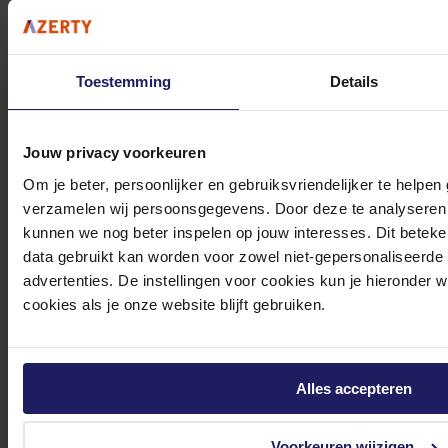
(Buitenste)
hoofdverpakking
355 mm
hoogte
(Buitenste)
Toestemming
Details
hoofdverpakking
20400 g
brutogewicht
Netto gewicht
16400 g
kartonnen doos
Jouw privacy voorkeuren
Hoeveelheid per
Om je beter, persoonlijker en gebruiksvriendelijker te helpen
(buitenste)
4 stuk(s)
hoofdverpakking
verzamelen wij persoonsgegevens. Door deze te analyseren 
Code
kunnen we nog beter inspelen op jouw interesses. Dit beteken
geharmoniseerd
7326909890
data gebruikt kan worden voor zowel niet-gepersonaliseerde
systeem (HS)
advertenties. De instellingen voor cookies kun je hieronder 
Producten per
96 stuk(s)
pallet (EU)
cookies als je onze website blijft gebruiken.
Neomounts WL40S-840BL14 - Bevestigingskit (muurmontage)
volledig beweegbaar - voor TV - zwart - schermgrootte: 32"-65"
Alles accepteren
84,35
Incl. 21% BTW
Voorkeuren wijzigen