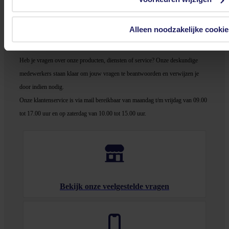
In winkel­wagen
Alleen noodzakelijke cookie
Stel jouw vragen aan onze klantenservice!
Heb je vragen over onze producten, diensten of service? Onze deskundige
medewerker
s staan klaar om jouw vragen te beantwoorden en verwijzen je
door indien nodig.
Onze klantenservice is via mail bereikbaar van maandag t/m vrijdag van 09.00
tot 17.00 uur en op zaterdag van 10.00 tot 15.00 uur.
Bekijk onze veelgestelde vragen