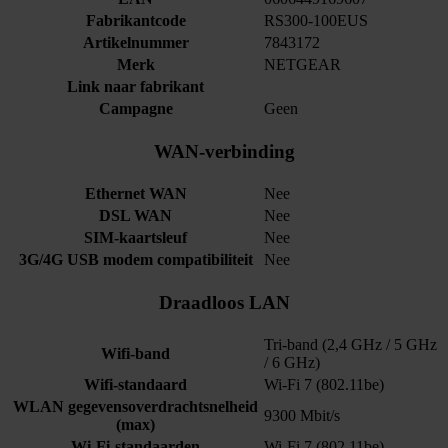
Fabrikantcode
RS300-100EUS
Artikelnummer
7843172
Merk
NETGEAR
Link naar fabrikant
Campagne
Geen
WAN-verbinding
Ethernet WAN
Nee
DSL WAN
Nee
SIM-kaartsleuf
Nee
3G/4G USB modem compatibiliteit
Nee
Draadloos LAN
Tri-band (2,4 GHz / 5 GHz
Wifi-band
/ 6 GHz)
Wifi-standaard
Wi-Fi 7 (802.11be)
WLAN gegevensoverdrachtsnelheid
9300 Mbit/s
(max)
Wi-Fi-standaarden
Wi-Fi 7 (802.11be)