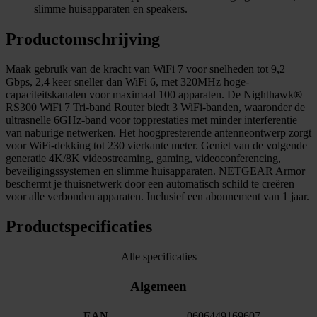
slimme huisapparaten en speakers.
Productomschrijving
Maak gebruik van de kracht van WiFi 7 voor snelheden tot 9,2
Gbps, 2,4 keer sneller dan WiFi 6, met 320MHz hoge-
capaciteitskanalen voor maximaal 100 apparaten. De Nighthawk®
RS300 WiFi 7 Tri-band Router biedt 3 WiFi-banden, waaronder de
ultrasnelle 6GHz-band voor topprestaties met minder interferentie
van naburige netwerken. Het hoogpresterende antenneontwerp zorgt
voor WiFi-dekking tot 230 vierkante meter. Geniet van de volgende
generatie 4K/8K videostreaming, gaming, videoconferencing,
beveiligingssystemen en slimme huisapparaten. NETGEAR Armor
beschermt je thuisnetwerk door een automatisch schild te creëren
voor alle verbonden apparaten. Inclusief een abonnement van 1 jaar.
Productspecificaties
Alle specificaties
Algemeen
EAN
0606449169607