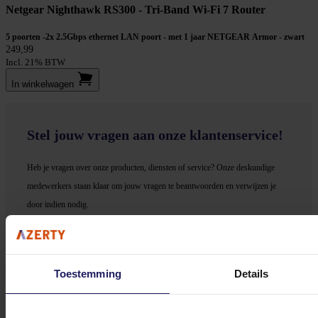
Netgear Nighthawk RS300 - Tri-Band Wi-Fi 7 Router
5 poorten -2x 2.5Gbps ethernet LAN poort - met 1 jaar NETGEAR Armor - zwart
249,99
Incl. 21% BTW
In winkel­wagen
Stel jouw vragen aan onze klantenservice!
Heb je vragen over onze producten, diensten of service? Onze deskundige
medewerker
s staan klaar om jouw vragen te beantwoorden en verwijzen je
door indien nodig.
Onze klantenservice is via mail bereikbaar van maandag t/m vrijdag van 09.00
tot 17.00 uur en op zaterdag van 10.00 tot 15.00 uur.
Toestemming
Details