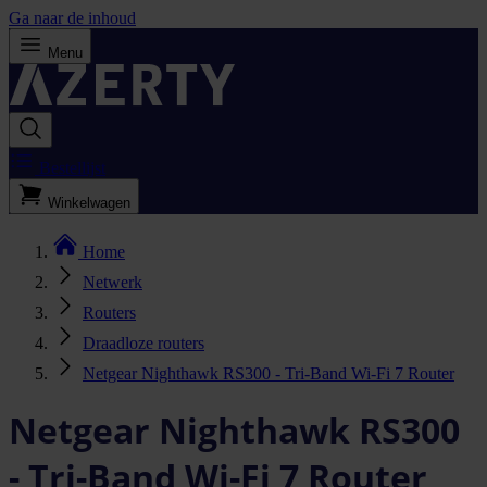
Ga naar de inhoud
Menu
Bestellijst
Winkelwagen
Home
Netwerk
Routers
Draadloze routers
Netgear Nighthawk RS300 - Tri-Band Wi-Fi 7 Router
Netgear Nighthawk RS300
- Tri-Band Wi-Fi 7 Router