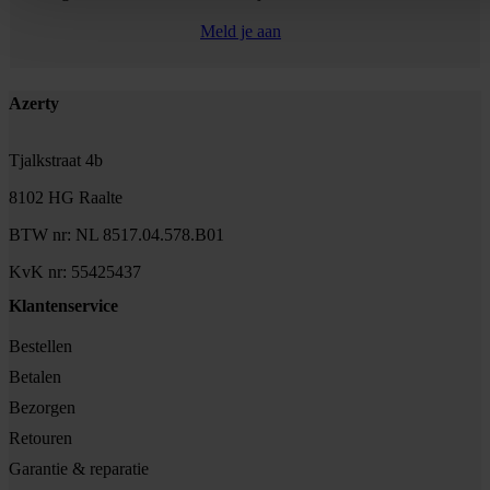
Meld je aan
Footer
Azerty
Tjalkstraat 4b
8102 HG Raalte
BTW nr: NL 8517.04.578.B01
KvK nr: 55425437
Klantenservice
Bestellen
Betalen
Bezorgen
Retouren
Garantie & reparatie