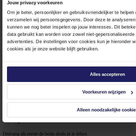
Jouw privacy voorkeuren
Bekijk onze veelgestelde vragen
Om je beter, persoonlijker en gebruiksvriendelijker te helpen
verzamelen wij persoonsgegevens. Door deze te analyseren 
kunnen we nog beter inspelen op jouw interesses. Dit beteken
data gebruikt kan worden voor zowel niet-gepersonaliseerde
advertenties. De instellingen voor cookies kun je hieronder 
cookies als je onze website blijft gebruiken.
0572 328 120
Alles accepteren
Voorkeuren wijzigen
Klantenservice@azerty.nl
Alleen noodzakelijke cookie
Meld je aan voor onze nieuwsbrief!
Ontvang als eerste de beste deals in je inbox