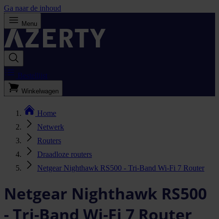
Ga naar de inhoud
Menu
Bestellijst
Winkelwagen
Home
Netwerk
Routers
Draadloze routers
Netgear Nighthawk RS500 - Tri-Band Wi-Fi 7 Router
Netgear Nighthawk RS500
- Tri-Band Wi-Fi 7 Router