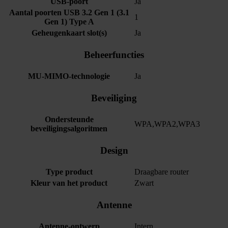
USB-poort
Ja
Aantal poorten USB 3.2 Gen 1 (3.1
1
Gen 1) Type A
Geheugenkaart slot(s)
Ja
Beheerfuncties
MU-MIMO-technologie
Ja
Beveiliging
Ondersteunde
WPA,WPA2,WPA3
beveiligingsalgoritmen
Design
Type product
Draagbare router
Kleur van het product
Zwart
Antenne
Antenne-ontwerp
Intern