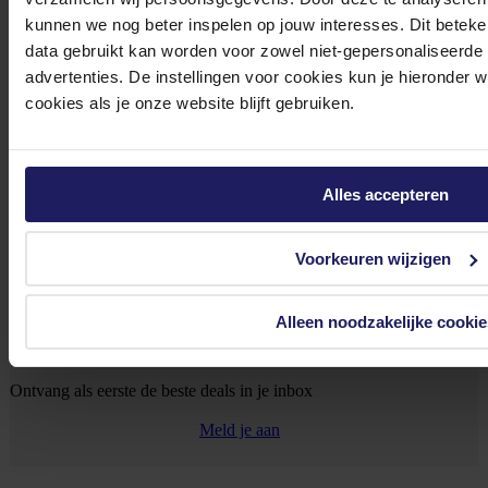
kunnen we nog beter inspelen op jouw interesses. Dit beteken
data gebruikt kan worden voor zowel niet-gepersonaliseerde
advertenties. De instellingen voor cookies kun je hieronder 
0572 328 120
cookies als je onze website blijft gebruiken.
Alles accepteren
Klantenservice@azerty.nl
Voorkeuren wijzigen
Alleen noodzakelijke cookie
Meld je aan voor onze nieuwsbrief!
Ontvang als eerste de beste deals in je inbox
Meld je aan