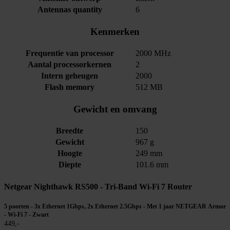
Antennas quantity
6
Kenmerken
Frequentie van processor
2000 MHz
Aantal processorkernen
2
Intern geheugen
2000
Flash memory
512 MB
Gewicht en omvang
Breedte
150
Gewicht
967 g
Hoogte
249 mm
Diepte
101.6 mm
Netgear Nighthawk RS500 - Tri-Band Wi-Fi 7 Router
5 poorten - 3x Ethernet 1Gbps, 2x Ethernet 2.5Gbps - Met 1 jaar NETGEAR Armor
- Wi-Fi 7 - Zwart
449,-