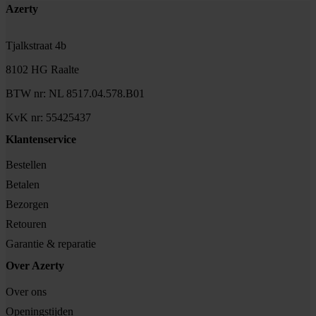
Footer
Azerty
Tjalkstraat 4b
8102 HG Raalte
BTW nr: NL 8517.04.578.B01
KvK nr: 55425437
Klantenservice
Bestellen
Betalen
Bezorgen
Retouren
Garantie & reparatie
Over Azerty
Over ons
Openingstijden