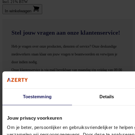
Incl. 21% BTW
In winkel­wagen
Stel jouw vragen aan onze klantenservice!
Heb je vragen over onze producten, diensten of service? Onze deskundige
medewerker
s staan klaar om jouw vragen te beantwoorden en verwijzen je
door indien nodig.
Onze klantenservice is via mail bereikbaar van maandag t/m vrijdag van 09.00
tot 17.00 uur en op zaterdag van 10.00 tot 15.00 uur.
Toestemming
Details
Jouw privacy voorkeuren
Bekijk onze veelgestelde vragen
Om je beter, persoonlijker en gebruiksvriendelijker te helpen
verzamelen wij persoonsgegevens. Door deze te analyseren 