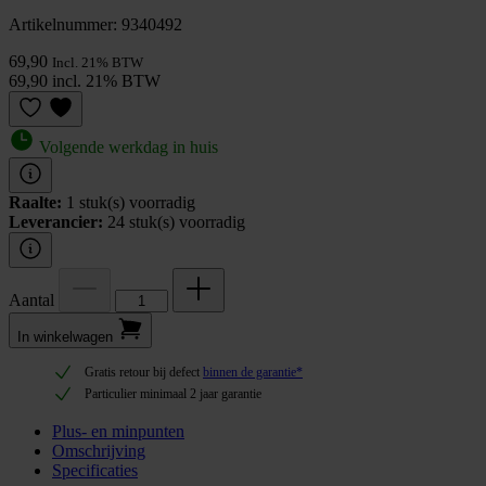
Artikelnummer: 9340492
69,90
Incl. 21% BTW
69,90 incl. 21% BTW
Volgende werkdag in huis
Raalte:
1 stuk(s) voorradig
Leverancier:
24 stuk(s) voorradig
Aantal
In winkel­wagen
Gratis retour bij defect
binnen de garantie*
Particulier minimaal 2 jaar garantie
Plus- en minpunten
Omschrijving
Specificaties