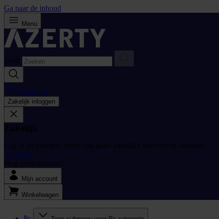
Ga naar de inhoud
Menu
Zoek
Bestellijst
Zakelijk inloggen
Zakelijk
Log in en profiteer direct van jouw zakelijke tarieven en diensten.
Inloggen
Nog geen account?
Mijn account
Winkelwagen
Pc
Toon submenu voor Pc categorie