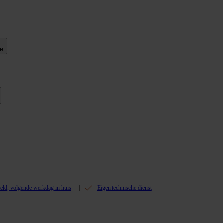
ie
teld, volgende werkdag in huis
Eigen technische dienst