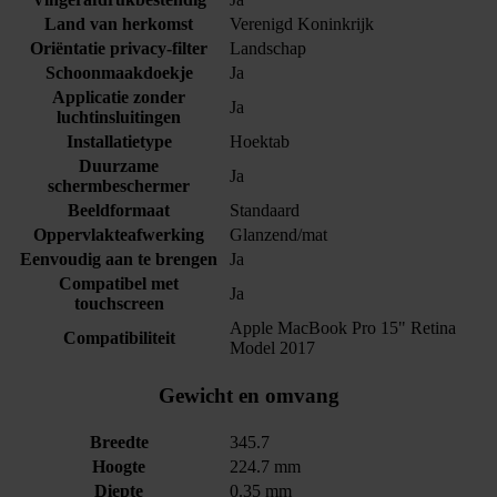
Land van herkomst
Verenigd Koninkrijk
Oriëntatie privacy-filter
Landschap
Schoonmaakdoekje
Ja
Applicatie zonder
Ja
luchtinsluitingen
Installatietype
Hoektab
Duurzame
Ja
schermbeschermer
Beeldformaat
Standaard
Oppervlakteafwerking
Glanzend/mat
Eenvoudig aan te brengen
Ja
Compatibel met
Ja
touchscreen
Apple MacBook Pro 15" Retina
Compatibiliteit
Model 2017
Gewicht en omvang
Breedte
345.7
Hoogte
224.7 mm
Diepte
0.35 mm