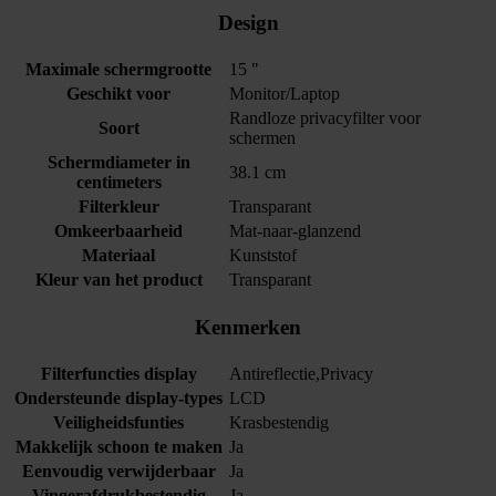
Design
Maximale schermgrootte
15 "
Geschikt voor
Monitor/Laptop
Randloze privacyfilter voor
Soort
schermen
Schermdiameter in
38.1 cm
centimeters
Filterkleur
Transparant
Omkeerbaarheid
Mat-naar-glanzend
Materiaal
Kunststof
Kleur van het product
Transparant
Kenmerken
Filterfuncties display
Antireflectie,Privacy
Ondersteunde display-types
LCD
Veiligheidsfunties
Krasbestendig
Makkelijk schoon te maken
Ja
Eenvoudig verwijderbaar
Ja
Vingerafdrukbestendig
Ja