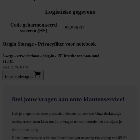
Logistieke gegevens
Code geharmoniseerd
85299097
systeem (HS)
Origin Storage - Privacyfilter voor notebook
2-wegs - verwijderbaar - plug-in - 15" breedte rand-tot-rand
112,85
Incl. 21% BTW
In winkel­wagen
Stel jouw vragen aan onze klantenservice!
Heb je vragen over onze producten, diensten of service? Onze deskundige
medewerker
s staan klaar om jouw vragen te beantwoorden en verwijzen je
door indien nodig.
Onze klantenservice is via mail bereikbaar van maandag t/m vrijdag van 09.00