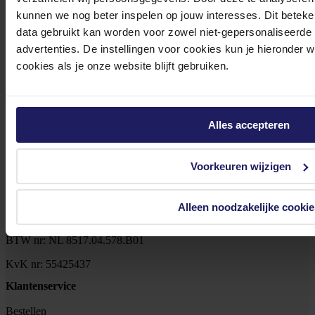
kunnen we nog beter inspelen op jouw interesses. Dit beteken
data gebruikt kan worden voor zowel niet-gepersonaliseerde
advertenties. De instellingen voor cookies kun je hieronder 
Meld je aan voor onze nieuwsbrief!
cookies als je onze website blijft gebruiken.
Ontvang als eerste de beste deals in je inbox
Meld je aan
Alles accepteren
Footer
Azerty
Voorkeuren wijzigen
Tjalkstraat 4b
Alleen noodzakelijke cookie
8102 HG Raalte
BTW nr: NL 8517.04.578.B01
KvK nr: 55425437
Klantenservice
Bestellen