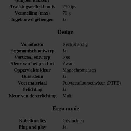
(miljoen klikken)
Trackingsnelheid muis
750 ips
Versnelling (max)
70 g
Ingebouwd geheugen
Ja
Design
Vormfactor
Rechtshandig
Ergonomisch ontwerp
Ja
Verticaal ontwerp
Nee
Kleur van het product
Zwart
Oppervlakte kleur
Monochromatisch
Duimsteun
Ja
Voet materiaal
Polytetrafluoroethyleen (PTFE)
Belichting
Ja
Kleur van de verlichting
Multi
Ergonomie
Kabelfuncties
Gevlochten
Plug and play
Ja