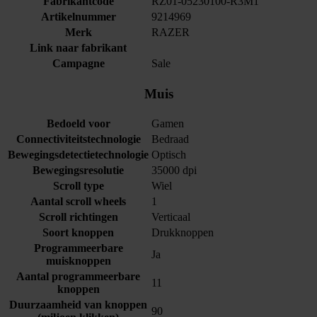
Fabrikantcode
RZ01-05230100-R3M1
Artikelnummer
9214969
Merk
RAZER
Link naar fabrikant
Campagne
Sale
Muis
Bedoeld voor
Gamen
Connectiviteitstechnologie
Bedraad
Bewegingsdetectietechnologie
Optisch
Bewegingsresolutie
35000 dpi
Scroll type
Wiel
Aantal scroll wheels
1
Scroll richtingen
Verticaal
Soort knoppen
Drukknoppen
Programmeerbare
Ja
muisknoppen
Aantal programmeerbare
11
knoppen
Duurzaamheid van knoppen
90