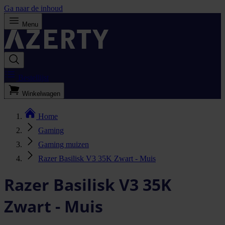
Ga naar de inhoud
Menu
Bestellijst
Winkelwagen
Home
Gaming
Gaming muizen
Razer Basilisk V3 35K Zwart - Muis
Razer Basilisk V3 35K
Zwart - Muis