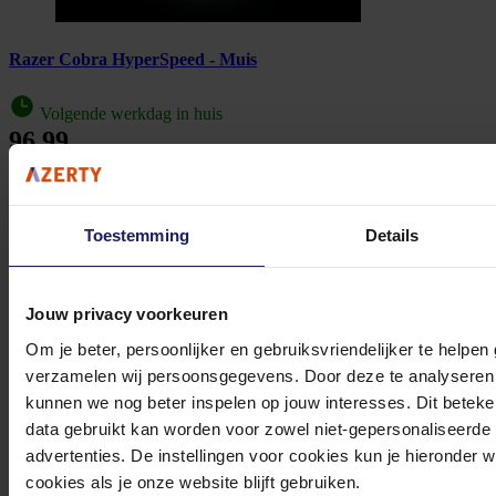
Razer Cobra HyperSpeed - Muis
Volgende werkdag in huis
96,99
In winkel­wagen
Toestemming
Details
Razer Basilisk V3 35K Zwart - Muis
Jouw privacy voorkeuren
rechtshandig - bedraad - optisch - 35000 DPI
Om je beter, persoonlijker en gebruiksvriendelijker te helpen
79,-
verzamelen wij persoonsgegevens. Door deze te analyseren 
Incl. 21% BTW
kunnen we nog beter inspelen op jouw interesses. Dit beteken
In winkel­wagen
data gebruikt kan worden voor zowel niet-gepersonaliseerde
advertenties. De instellingen voor cookies kun je hieronder 
cookies als je onze website blijft gebruiken.
Stel jouw vragen aan onze klantenservice!