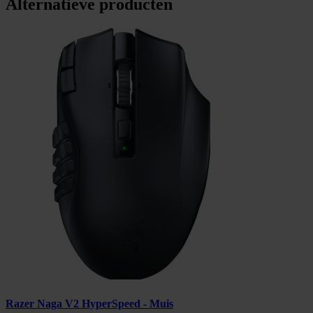
Alternatieve producten
Razer Naga V2 HyperSpeed - Muis