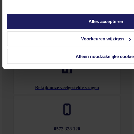
Heb je vragen over onze producten, diensten of service? Onze deskundige
Alles accepteren
medewerker
s staan klaar om jouw vragen te beantwoorden en verwijzen je
door indien nodig.
Onze klantenservice is via mail bereikbaar van maandag t/m vrijdag van 09.00
Voorkeuren wijzigen
tot 17.00 uur en op zaterdag van 10.00 tot 15.00 uur.
Alleen noodzakelijke cookie
Bekijk onze veelgestelde vragen
0572 328 120